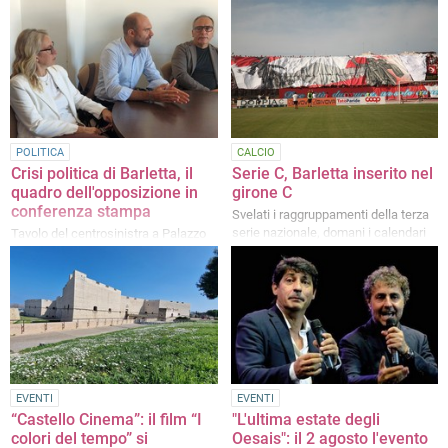
milioni di euro
L'iniziativa in via s. Antonio,
finanziata con fondi PNRR
POLITICA
CALCIO
Crisi politica di Barletta, il
Serie C, Barletta inserito nel
quadro dell'opposizione in
girone C
conferenza stampa
Svelati i raggruppamenti della terza
serie nazionale, domani i calendari
Tavolo del centrosinistra a Palazzo
di Città, le parole di Bruno e Doronzo
EVENTI
EVENTI
“Castello Cinema”: il film “I
"L'ultima estate degli
colori del tempo” si
Oesais": il 2 agosto l'evento