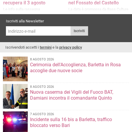
recupera il 3 agosto
nel Fossato del Castello
Le info sulla rassegna
La data è promossa da Bass Culture
e da Vurro Concerti in collaborazione
con Radio Norba
Iscriviti alla Newsletter
Iscriviti
Iscrivendoti accetti i
termini
e la
privacy policy
8 AGOSTO 2026
Cerimonia dell'Accoglienza, Barletta in Rosa
accoglie due nuove socie
8 AGOSTO 2026
Nuova caserma dei Vigili del Fuoco BAT,
Damiani incontra il comandante Quinto
7 AGOSTO 2026
Incidente sulla 16 bis a Barletta, traffico
bloccato verso Bari