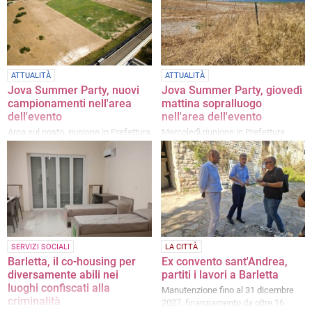
ATTUALITÀ
ATTUALITÀ
Jova Summer Party, nuovi
Jova Summer Party, giovedì
campionamenti nell'area
mattina sopralluogo
dell'evento
nell'area dell'evento
Arpa sul posto, riunione in Prefettura
Mercoledì riunione in Prefettura,
per il Piano Sicurezza
filtra ottimismo da Palazzo di Città
SERVIZI SOCIALI
LA CITTÀ
Barletta, il co-housing per
Ex convento sant'Andrea,
diversamente abili nei
partiti i lavori a Barletta
luoghi confiscati alla
Manutenzione fino al 31 dicembre
criminalità
2027, finanziamento da oltre 16