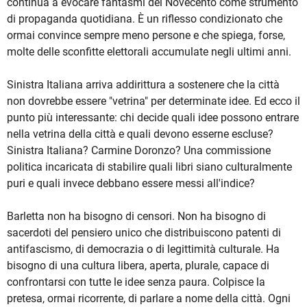
continua a evocare fantasmi del Novecento come strumento
di propaganda quotidiana. È un riflesso condizionato che
ormai convince sempre meno persone e che spiega, forse,
molte delle sconfitte elettorali accumulate negli ultimi anni.
Sinistra Italiana arriva addirittura a sostenere che la città
non dovrebbe essere "vetrina" per determinate idee. Ed ecco il
punto più interessante: chi decide quali idee possono entrare
nella vetrina della città e quali devono esserne escluse?
Sinistra Italiana? Carmine Doronzo? Una commissione
politica incaricata di stabilire quali libri siano culturalmente
puri e quali invece debbano essere messi all'indice?
Barletta non ha bisogno di censori. Non ha bisogno di
sacerdoti del pensiero unico che distribuiscono patenti di
antifascismo, di democrazia o di legittimità culturale. Ha
bisogno di una cultura libera, aperta, plurale, capace di
confrontarsi con tutte le idee senza paura. Colpisce la
pretesa, ormai ricorrente, di parlare a nome della città. Ogni