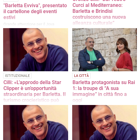
Curci al Mediterraneo:
"Barletta Evviva", presentato
Barletta e Brindisi
il cartellone degli eventi
costruiscono una nuova
estivi
alleanza culturale”
Grande attenzione per il Jova
Summer Party, Cilli: "Programma
La nota dell'assessore alla Cultura
ricco, monitoriamo gli step nell'area
dell'ex cartiera"
ISTITUZIONALE
LA CITTÀ
Cilli: «L’approdo della Star
Barletta protagonista su Rai
Clipper è un’opportunità
1: la troupe di “A sua
straordinaria per Barletta. Il
immagine” in città fino a
turismo crocieristico può
oggi
diventare una nuova
In mostra le bellezze della città
frontiera per la città»
La nota dell'assessore alla Cultura