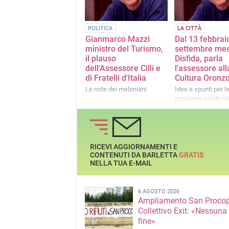
POLITICA
LA CITTÀ
Gianmarco Mazzi
Dal 13 febbrai
ministro del Turismo,
settembre mes
il plauso
Disfida, parla
dell'Assessore Cilli e
l'assessore all
di Fratelli d'Italia
Cultura Oronzo 
Le note dei meloniani
Idee e spunti per l
prossime celebraz
RICEVI AGGIORNAMENTI E
CONTENUTI DA BARLETTA
GRATIS
NELLA TUA E-MAIL
6 AGOSTO 2026
Ampliamento San Procop
Collettivo Exit: «Nessuna
fine»