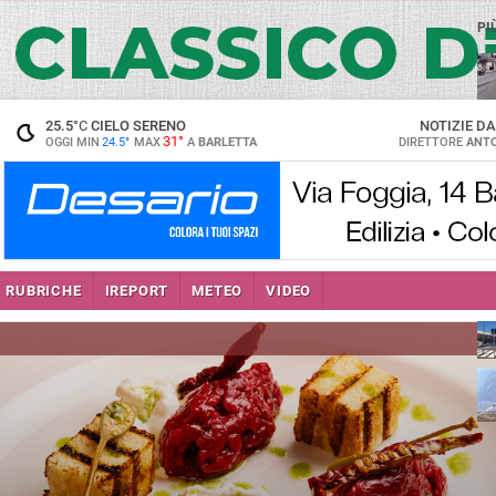
PI
25.5
°C
CIELO SERENO
NOTIZIE D
31°
OGGI MIN
24.5°
MAX
A
BARLETTA
DIRETTORE
ANTO
se
RUBRICHE
IREPORT
METEO
VIDEO