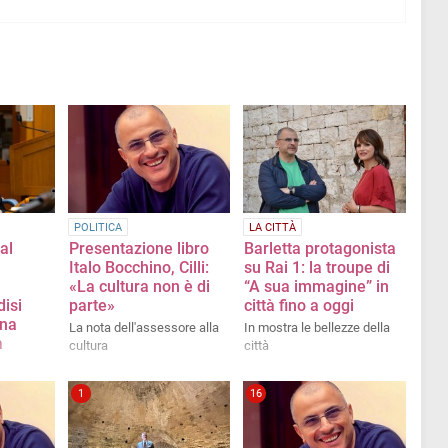
POLITICA
LA CITTÀ
al
Presentazione libro
Barletta protagonista
Italo Bocchino, Cilli:
su Rai 1: la troupe di
«La cultura non è di
“A sua immagine” in
disi
parte»
città fino a oggi
una
La nota dell'assessore alla
In mostra le bellezze della
a
cultura
città
ore alla
1
16