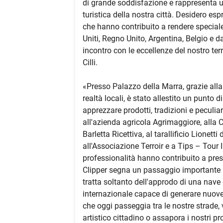
di grande soddisfazione e rappresenta un
turistica della nostra città. Desidero esp
che hanno contribuito a rendere speciale 
Uniti, Regno Unito, Argentina, Belgio e d
incontro con le eccellenze del nostro ter
Cilli.
«Presso Palazzo della Marra, grazie alla
realtà locali, è stato allestito un punto 
apprezzare prodotti, tradizioni e peculia
all'azienda agricola Agrimaggiore, alla C
Barletta Ricettiva, al tarallificio Lionett
all'Associazione Terroir e a Tips – Tour
professionalità hanno contribuito a prese
Clipper segna un passaggio importante ne
tratta soltanto dell'approdo di una nave d
internazionale capace di generare nuove
che oggi passeggia tra le nostre strade, 
artistico cittadino o assapora i nostri p