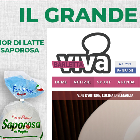
68.713
FANPAGE
HOME
NOTIZIE
SPORT
AGENDA