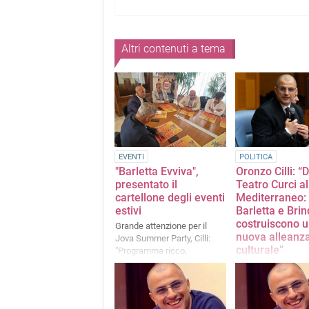
Altri contenuti a tema
EVENTI
POLITICA
"Barletta Evviva",
Oronzo Cilli: “D
presentato il
Teatro Curci al
cartellone degli eventi
Mediterraneo:
estivi
Barletta e Brin
costruiscono 
Grande attenzione per il
nuova alleanz
Jova Summer Party, Cilli:
culturale”
"Programma ricco,
monitoriamo gli step
La nota dell'assess
nell'area dell'ex cartiera"
Cultura