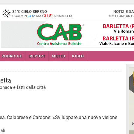
34
°C
CIELO SERENO
NOTIZIE D
31.5°
OGGI MIN
24.5°
MAX
A
BARLETTA
DIRETTORE
ANTO
RUBRICHE
IREPORT
METEO
VIDEO
etta
onaca e fatti dalla città
ea, Calabrese e Cardone: «Sviluppare una nuova visione
ali