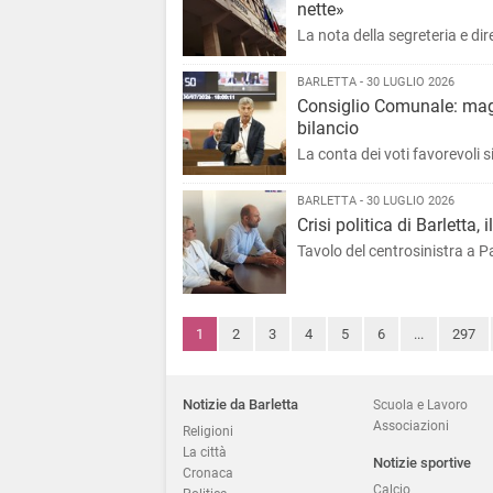
nette»
La nota della segreteria e dir
BARLETTA - 30 LUGLIO 2026
Consiglio Comunale: magg
bilancio
La conta dei voti favorevoli s
BARLETTA - 30 LUGLIO 2026
Crisi politica di Barletta
Tavolo del centrosinistra a P
1
2
3
4
5
6
...
297
Notizie da Barletta
Scuola e Lavoro
Associazioni
Religioni
La città
Notizie sportive
Cronaca
Calcio