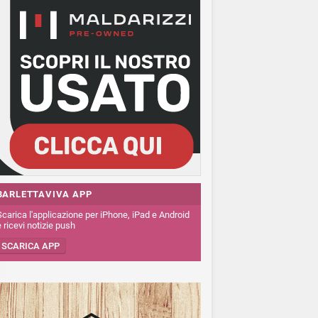
BARLETTAVIVA APP
Scarica l'applicazione per iPhone, iPad e Android
 ricevi notizie push
SCARICA APP