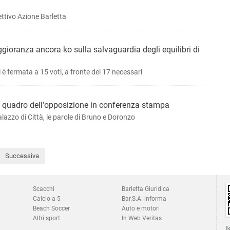
ettivo Azione Barletta
ioranza ancora ko sulla salvaguardia degli equilibri di
i è fermata a 15 voti, a fronte dei 17 necessari
, il quadro dell'opposizione in conferenza stampa
alazzo di Città, le parole di Bruno e Doronzo
Successiva
Scacchi
Barletta Giuridica
Calcio a 5
Bar.S.A. informa
Beach Soccer
Auto e motori
Altri sport
In Web Veritas
I