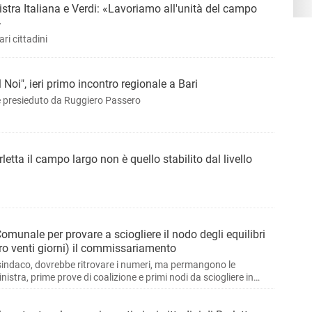
stra Italiana e Verdi: «Lavoriamo all'unità del campo
»
ri cittadini
l Noi", ieri primo incontro regionale a Bari
e presieduto da Ruggiero Passero
etta il campo largo non è quello stabilito dal livello
munale per provare a sciogliere il nodo degli equilibri
tro venti giorni) il commissariamento
indaco, dovrebbe ritrovare i numeri, ma permangono le
inistra, prime prove di coalizione e primi nodi da sciogliere in