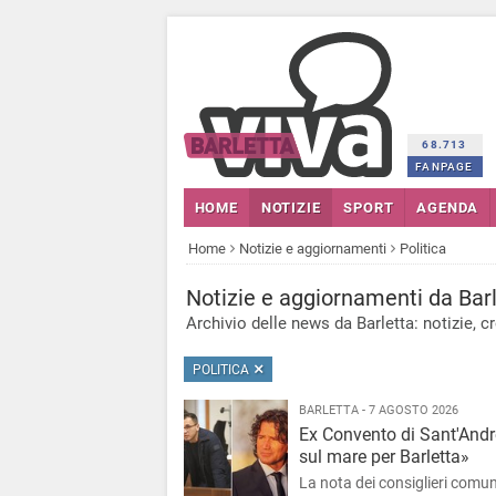
68.713
FANPAGE
HOME
NOTIZIE
SPORT
AGENDA
Home
Notizie e aggiornamenti
Politica
Notizie
e aggiornamenti
da Barl
Archivio delle news da Barletta: notizie, cr
POLITICA
BARLETTA - 7 AGOSTO 2026
Ex Convento di Sant'Andr
sul mare per Barletta»
La nota dei consiglieri comun