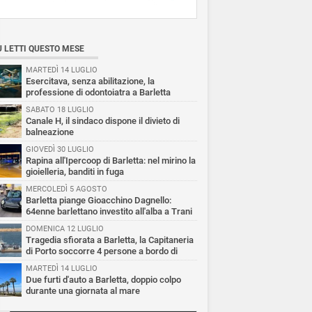
Ù LETTI QUESTO MESE
MARTEDÌ 14 LUGLIO
Esercitava, senza abilitazione, la
professione di odontoiatra a Barletta
SABATO 18 LUGLIO
Canale H, il sindaco dispone il divieto di
balneazione
GIOVEDÌ 30 LUGLIO
Rapina all'Ipercoop di Barletta: nel mirino la
gioielleria, banditi in fuga
MERCOLEDÌ 5 AGOSTO
Barletta piange Gioacchino Dagnello:
64enne barlettano investito all'alba a Trani
DOMENICA 12 LUGLIO
Tragedia sfiorata a Barletta, la Capitaneria
di Porto soccorre 4 persone a bordo di
vole Sup
MARTEDÌ 14 LUGLIO
Due furti d'auto a Barletta, doppio colpo
durante una giornata al mare