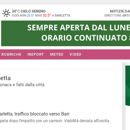
30
°C
CIELO SERENO
NOTIZIE D
32.5°
OGGI MIN
25.5°
MAX
A
BARLETTA
DIRETTORE
ANTO
RUBRICHE
IREPORT
METEO
VIDEO
etta
onaca e fatti dalla città
arletta, traffico bloccato verso Bari
giata dopo l'impatto con un camion. Viabilità deviata all'uscita