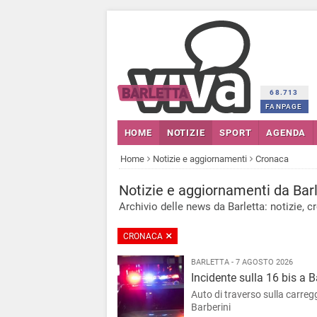
68.713
FANPAGE
HOME
NOTIZIE
SPORT
AGENDA
Home
Notizie e aggiornamenti
Cronaca
Notizie
e aggiornamenti
da Barl
Archivio delle news da Barletta: notizie, cr
CRONACA
BARLETTA - 7 AGOSTO 2026
Incidente sulla 16 bis a B
Auto di traverso sulla carreg
Barberini