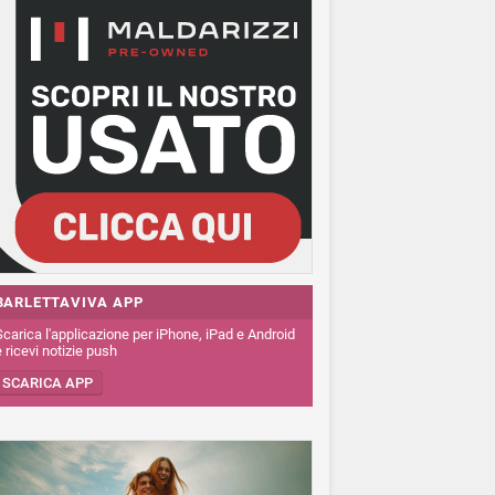
BARLETTAVIVA APP
Scarica l'applicazione per iPhone, iPad e Android
 ricevi notizie push
SCARICA APP