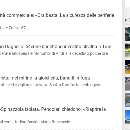
ività commerciale: «Ora basta. La sicurezza delle periferie
PI
tiere Zona 167
o Dagnello: 64enne barlettano investito all'alba a Trani
sperate all'ospedale "Bonomo" di Andria, è deceduto poche ore
etta: nel mirino la gioielleria, banditi in fuga
rabinieri e vigilanza privata. Scatta l'antifurto nebbiogeno
a-Spinazzola isolata. Pendolari chiedono: «Riaprire la
ta
o dal concittadino Davide Maria Boccaccio