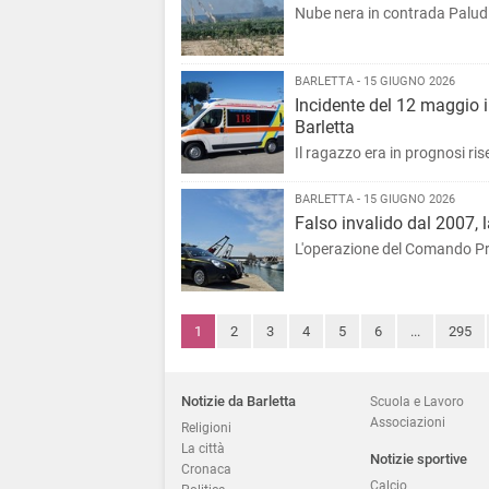
Nube nera in contrada Paludi, 
BARLETTA - 15 GIUGNO 2026
Incidente del 12 maggio i
Barletta
Il ragazzo era in prognosi ris
BARLETTA - 15 GIUGNO 2026
Falso invalido dal 2007,
L'operazione del Comando Pro
1
2
3
4
5
6
...
295
Notizie da Barletta
Scuola e Lavoro
Associazioni
Religioni
La città
Notizie sportive
Cronaca
Calcio