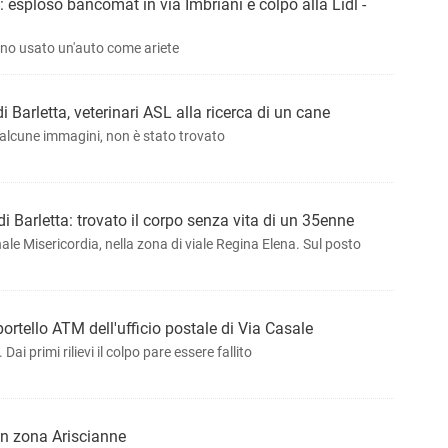
a: esploso bancomat in via Imbriani e colpo alla Lidl -
nno usato un'auto come ariete
 Barletta, veterinari ASL alla ricerca di un cane
alcune immagini, non è stato trovato
 Barletta: trovato il corpo senza vita di un 35enne
nale Misericordia, nella zona di viale Regina Elena. Sul posto
portello ATM dell'ufficio postale di Via Casale
Dai primi rilievi il colpo pare essere fallito
in zona Ariscianne