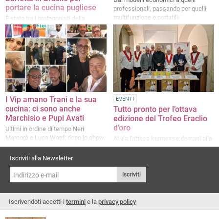
portare la cucina pugliese
professionali, passando per quelli
multifunzione e portatili
È stato tra i protagonisti della
Settimana della Cucina Regionale
Italiana
I Vip amano Trani e la sua
EVENTI
cucina: ci sono anche
Tutto pronto per l’ottava
Marchisio e Pupi Avati
edizione del Trofeo Eraclio
d’oro
Ultimi in ordine di tempo Neri
Marcorè e Luca Ward: dopo lo show,
Al via l'attesa kermesse domani allo
si concedono una cena da Gallo
Smeraldo Ricevimenti di Canosa di
Restaurant
Puglia
Iscriviti alla Newsletter
Iscriviti
Iscrivendoti accetti i
termini
e la
privacy policy