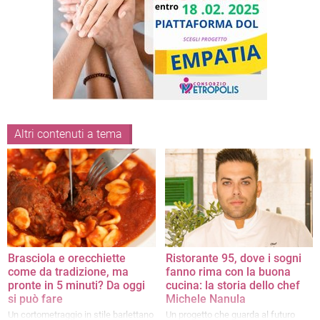
Altri contenuti a tema
Brasciola e orecchiette
Ristorante 95, dove i sogni
come da tradizione, ma
fanno rima con la buona
pronte in 5 minuti? Da oggi
cucina: la storia dello chef
si può fare
Michele Nanula
Un cortometraggio in stile barlettano
Un progetto che guarda al futuro