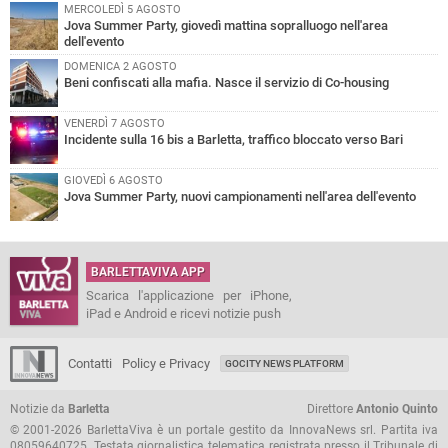
MERCOLEDÌ 5 AGOSTO
Jova Summer Party, giovedì mattina sopralluogo nell'area
dell'evento
DOMENICA 2 AGOSTO
Beni confiscati alla mafia. Nasce il servizio di Co-housing
VENERDÌ 7 AGOSTO
Incidente sulla 16 bis a Barletta, traffico bloccato verso Bari
GIOVEDÌ 6 AGOSTO
Jova Summer Party, nuovi campionamenti nell'area dell'evento
BARLETTAVIVA APP
Scarica l'applicazione per iPhone,
iPad e Android e ricevi notizie push
Contatti
Policy e Privacy
GOCITY NEWS PLATFORM
Notizie da
Barletta
Direttore
Antonio Quinto
© 2001-2026 BarlettaViva è un portale gestito da InnovaNews srl. Partita iva
08059640725. Testata giornalistica telematica registrata presso il Tribunale di