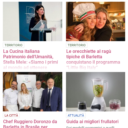
lancia un nuovo modo di gustare la
senza smettere di credere nella
tradizione della brasciola.
propria terra
TERRITORIO
TERRITORIO
La Cucina italiana
Le orecchiette al ragù
Patrimonio dell'Umanità,
tipiche di Barletta
Stella Mele: «Siamo i primi
conquistano il programma
al mondo ad ottenere
“Little Big Italy”
questo riconoscimento»
Le barlettane Gabriella Ficarelli e
Titty Spera, proprietarie di un
La nota integrale del Consigliere di
ristorante italiano a Rotterdam,
amministrazione Istituto Poligrafico
hanno puntato sulla tradizione
e Zecca dello Stato
aggiudicandosi la vittoria
LA CITTÀ
ATTUALITÀ
Chef Ruggiero Doronzo da
Guida ai migliori frullatori
Barletta in Brasile per
Dai modelli economici a quelli