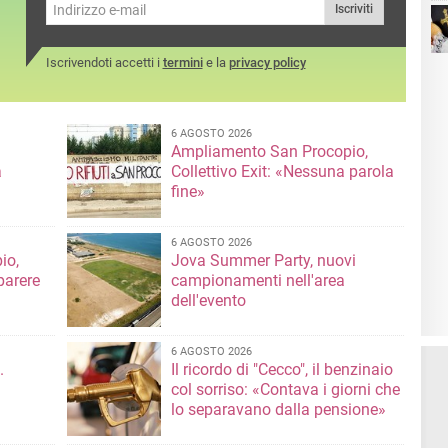
in 
Iscriviti
per
Iscrivendoti accetti i
termini
e la
privacy policy
6 AGOSTO 2026
Ampliamento San Procopio,
a
Collettivo Exit: «Nessuna parola
fine»
6 AGOSTO 2026
io,
Jova Summer Party, nuovi
parere
campionamenti nell'area
dell'evento
6 AGOSTO 2026
.
Il ricordo di "Cecco", il benzinaio
col sorriso: «Contava i giorni che
lo separavano dalla pensione»