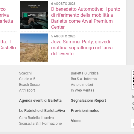
6 AGOSTO 2026
rco
Dibenedetto Automotive: il punto
rriva
di riferimento della mobilità a
arletta
Barletta come Arval Premium
Center
5 AGOSTO 2026
ta: il
Jova Summer Party, giovedì
Castello
mattina sopralluogo nell'area
dell'evento
Scacchi
Barletta Giuridica
Calcio a 5
Bar.S.A. informa
Beach Soccer
Auto e motori
Altri sport
In Web Veritas
I
Agenda eventi di Barletta
Segnalazioni iReport
R
B
Le Rubriche di BarlettaViva
Previsioni meteo
i
Cara Barletta ti scrivo
Video
Sicur.a.l.a S.r.l Formazione