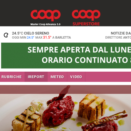
24.5
°C
CIELO SERENO
NOTIZIE D
31.5°
OGGI MIN
24.5°
MAX
A
BARLETTA
DIRETTORE
ANTO
RUBRICHE
IREPORT
METEO
VIDEO