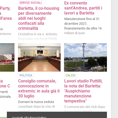
Ex convento
SERVIZI SOCIALI
sant'Andrea, partiti i
arty,
Barletta, il co-housing
lavori a Barletta
a
per diversamente
ll'area
abili nei luoghi
Manutenzione fino al 31
confiscati alla
dicembre 2027,
criminalità
finanziamento da oltre 16
in
milioni di euro
ttimismo
L'iniziativa in via s. Antonio,
finanziata con fondi PNRR
POLITICA
CALCIO
ta
Consiglio comunale,
Lavori stadio Puttilli,
rone C
convocazione in
la nota del Barletta:
extremis: in aula già il
"Auspichiamo
amenti
30 luglio
manutenzione
azionale,
tempestiva"
Domani la nuova seduta
consiliare dopo la crisi di
Il comunicato del club dopo
martedì
l'avvio delle attività
Iscriviti alla Newsletter