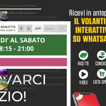
Ù LETTI QUESTA SETTIMANA
MERCOLEDÌ 5 AGOSTO
Barletta piange Gioacchino Dagnello:
64enne barlettano investito all'alba a Trani
A
BARLETTA
GIOVEDÌ 6 AGOSTO
APP
Il ricordo di "Cecco", il benzinaio col
NIO QUINTO
sorriso: «Contava i giorni che lo
paravano dalla pensione»
MERCOLEDÌ 5 AGOSTO
Jova Summer Party, giovedì mattina
sopralluogo nell'area dell'evento
DOMENICA 2 AGOSTO
Beni confiscati alla mafia. Nasce il servizio
di Co-housing
VENERDÌ 7 AGOSTO
Incidente sulla 16 bis a Barletta, traffico
bloccato verso Bari
GIOVEDÌ 6 AGOSTO
Jova Summer Party, nuovi campionamenti
nell'area dell'evento