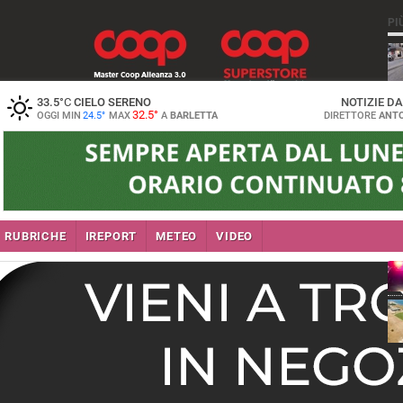
PI
33.5
°C
CIELO SERENO
NOTIZIE D
32.5°
OGGI MIN
24.5°
MAX
A
BARLETTA
DIRETTORE
ANTO
se
RUBRICHE
IREPORT
METEO
VIDEO