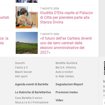
7 AGOSTO 2026
Giuditta D’Elia ospite al Palazzo
ortati
di Città per prendere parte alla
Stanza Divina
7 AGOSTO 2026
ce: la
«Il futuro dell'ex Cartiera diventi
ola
uno dei temi centrali delle
elezioni amministrative del
2027»
Scacchi
Barletta Giuridica
Calcio a 5
Bar.S.A. informa
Beach Soccer
Auto e motori
Altri sport
In Web Veritas
I
Agenda eventi di Barletta
Segnalazioni iReport
R
B
Le Rubriche di BarlettaViva
Previsioni meteo
i
Cara Barletta ti scrivo
Video
Sicur.a.l.a S.r.l Formazione