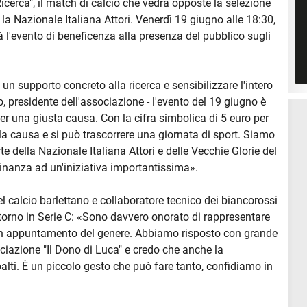
cerca", il match di calcio che vedrà opposte la selezione
 la Nazionale Italiana Attori. Venerdì 19 giugno alle 18:30,
à l'evento di beneficenza alla presenza del pubblico sugli
un supporto concreto alla ricerca e sensibilizzare l'intero
o, presidente dell'associazione - l'evento del 19 giugno è
r una giusta causa. Con la cifra simbolica di 5 euro per
alla causa e si può trascorrere una giornata di sport. Siamo
e della Nazionale Italiana Attori e delle Vecchie Glorie del
cinanza ad un'iniziativa importantissima».
 calcio barlettano e collaboratore tecnico dei biancorossi
torno in Serie C: «Sono davvero onorato di rappresentare
n un appuntamento del genere. Abbiamo risposto con grande
ciazione "Il Dono di Luca" e credo che anche la
alti. È un piccolo gesto che può fare tanto, confidiamo in