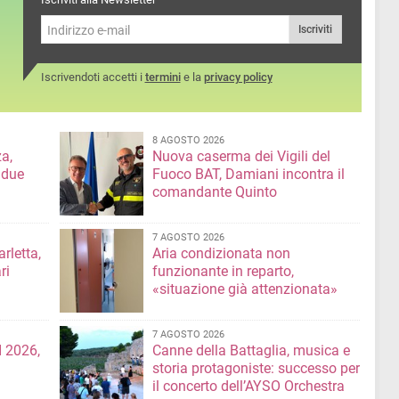
Iscriviti
Iscrivendoti accetti i
termini
e la
privacy policy
8 AGOSTO 2026
a,
Nuova caserma dei Vigili del
 due
Fuoco BAT, Damiani incontra il
comandante Quinto
7 AGOSTO 2026
rletta,
Aria condizionata non
ri
funzionante in reparto,
«situazione già attenzionata»
7 AGOSTO 2026
 2026,
Canne della Battaglia, musica e
storia protagoniste: successo per
il concerto dell’AYSO Orchestra