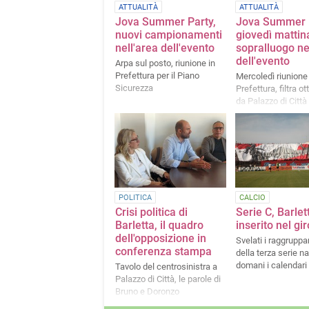
ATTUALITÀ
ATTUALITÀ
Jova Summer Party,
Jova Summer P
nuovi campionamenti
giovedì mattin
nell'area dell'evento
sopralluogo ne
dell'evento
Arpa sul posto, riunione in
Prefettura per il Piano
Mercoledì riunione 
Sicurezza
Prefettura, filtra o
da Palazzo di Città
POLITICA
CALCIO
Crisi politica di
Serie C, Barlet
Barletta, il quadro
inserito nel gi
dell'opposizione in
Svelati i raggrupp
conferenza stampa
della terza serie n
domani i calendari
Tavolo del centrosinistra a
Palazzo di Città, le parole di
Bruno e Doronzo