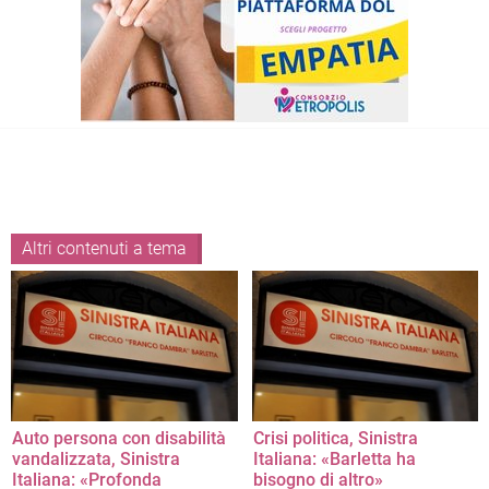
Altri contenuti a tema
Auto persona con disabilità
Crisi politica, Sinistra
vandalizzata, Sinistra
Italiana: «Barletta ha
Italiana: «Profonda
bisogno di altro»