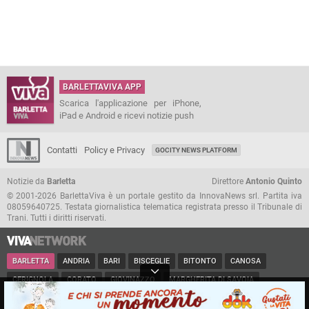
BARLETTAVIVA APP
Scarica l'applicazione per iPhone,
iPad e Android e ricevi notizie push
Contatti
Policy e Privacy
GOCITY NEWS PLATFORM
Notizie da
Barletta
Direttore
Antonio Quinto
© 2001-2026 BarlettaViva è un portale gestito da InnovaNews srl. Partita iva
08059640725. Testata giornalistica telematica registrata presso il Tribunale di
Trani. Tutti i diritti riservati.
BARLETTA
ANDRIA
BARI
BISCEGLIE
BITONTO
CANOSA
CERIGNOLA
CORATO
GIOVINAZZO
MARGHERITA DI SAVOIA
MINERVINO
MODUGNO
MOLFETTA
PUGLIA
RUVO