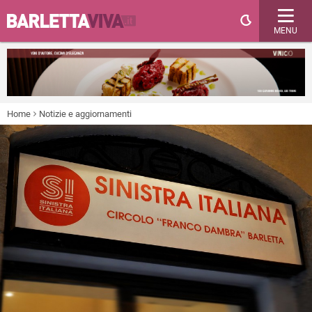
MENU
Home
Notizie e aggiornamenti