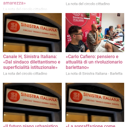
amarezza»
La nota del circolo cittadino
La nota del circolo cittadino
Canale H, Sinistra Italiana:
«Carlo Cafiero: pensiero e
«Dal sindaco dilettantismo e
attualità di un rivoluzionario
superficialità istituzionale»
barlettano»
La nota del circolo cittadino
La nota di Sinistra Italiana - Barletta
«Il futuro piano urbanistico
«La sopraffazione come