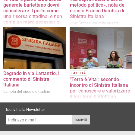
generale barlettano dovrà
metodo politico», nota del
considerare il porto come
circolo Franco Dambra di
una risorsa cittadina, e non
Sinistra Italiana
come un mero accessorio»
«Per l’ennesima volta questa
amministrazione ha dato prova della
La nota di Sinistra Italiana
scarsa capacità di dialogo»
Degrado in via Lattanzio, il
LA CITTÀ
commento di Sinistra
"Terra è Vita": secondo
Italiana
incontro di Sinistra Italiana
per conoscere e valorizzare
La nota del circolo cittadino
il territorio barlettano
Un appuntamento di autoformazione
per approfondire falde acquifere,
Iscriviti alla Newsletter
naturalizzazione della costa e
sviluppo sostenibile
Iscriviti