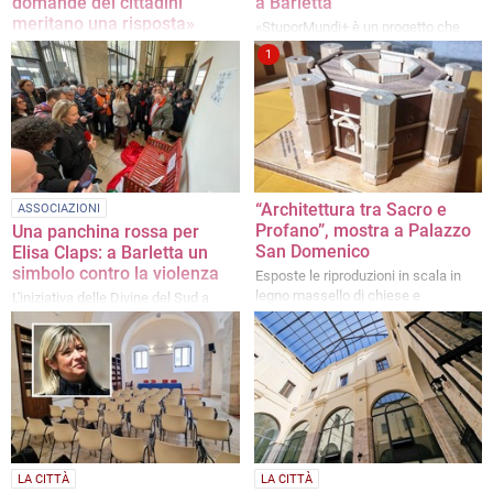
domande dei cittadini
a Barletta
meritano una risposta»
«StuporMundi+ è un progetto che
punta a valorizzare il nostro
La nota dell’associazione In
1
patrimonio culturale»
Relazione Con
“Architettura tra Sacro e
ASSOCIAZIONI
Profano”, mostra a Palazzo
Una panchina rossa per
San Domenico
Elisa Claps: a Barletta un
simbolo contro la violenza
Esposte le riproduzioni in scala in
legno massello di chiese e
L'iniziativa delle Divine del Sud a
monumenti create da Nicola
Palazzo San Domenico
Palmitessa
LA CITTÀ
LA CITTÀ