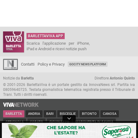
BARLETTAVIVA APP
Scarica l'applicazione per iPhone,
iPad e Android e ricevi notizie push
Contatti
Policy e Privacy
GOCITY NEWS PLATFORM
Notizie da
Barletta
Direttore
Antonio Quinto
© 2001-2026 BarlettaViva è un portale gestito da InnovaNews srl. Partita iva
08059640725. Testata giornalistica telematica registrata presso il Tribunale di
Trani. Tutti i diritti riservati.
BARLETTA
ANDRIA
BARI
BISCEGLIE
BITONTO
CANOSA
CERIGNOLA
CORATO
GIOVINAZZO
MARGHERITA DI SAVOIA
MINERVINO
MODUGNO
MOLFETTA
PUGLIA
RUVO