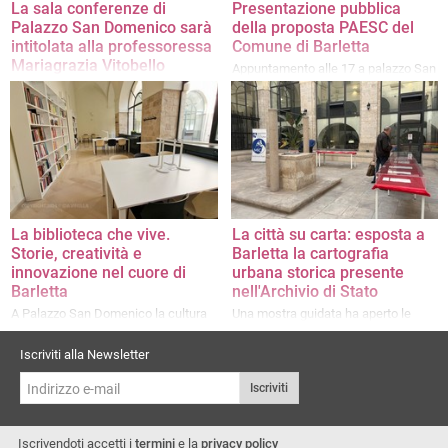
La sala conferenze di
Presentazione pubblica
Palazzo San Domenico sarà
della proposta PAESC del
intitolata alla professoressa
Comune di Barletta
Mariagrazia Vitobello
Appuntamento alle 17 a palazzo San
Domenico
Approvata oggi in giunta comunale
la decisione
La biblioteca che vive.
La città su carta: esposta a
Storie, creatività e
Barletta la cartografia
innovazione nel cuore di
urbana storica presente
Barletta
nell'Archivio di Stato
A Palazzo San Domenico la cultura
Una mostra guidata ha aperto le
incontra le generazioni giovani
porte al passato della città, un
racconto attraverso mappe e
Iscriviti alla Newsletter
documenti unici
Iscriviti
Iscrivendoti accetti i
termini
e la
privacy policy