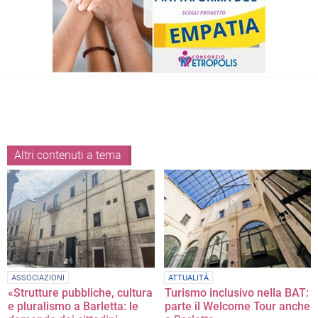
Altri contenuti a tema
ASSOCIAZIONI
ATTUALITÀ
«Strutture pubbliche, cultura
Turismo inclusivo nella BAT:
e pluralismo a Barletta: le
parte il Welcome Tour anche