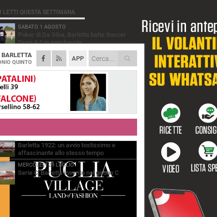
Ù LETTI QUESTA SETTIMANA
SABATO 1 AGOSTO
Poker di Da Silva, Barletta batte Soccer
Trani 4-1 in amichevole
A
BARLETTA
VENERDÌ 31 LUGLIO
APP
Serie C Sky Wifi: fissate date e orari delle
NIO QUINTO
prime otto giornate di campionato.
VENERDÌ 31 LUGLIO
Il calcio italiano piange l'immenso Franco
Baresi
GIOVEDÌ 6 AGOSTO
Addio a mister Marchioro. L'uomo del
Barletta in B
VENERDÌ 31 LUGLIO
Barletta 1922: un avvio tostissimo e
affascinante allo stesso tempo
MERCOLEDÌ 29 LUGLIO
Serie C, Barletta inserito nel girone C