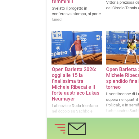
femminili
Vittoria preziosa d
del Circolo Tennis 
Svelato il progetto in
conferenza stampa, si parte
lunedì
Open Barletta 2026:
Open Barletta 
oggi alle 15 la
Michele Ribec
finalissima tra
splendido final
Michele Ribecai e il
torneo
forte austriaco Lukas
Il ventitreenne di 
Neumayer
supera nei quarti il
Poljicak, e in semif
Latinovic e Duda trionfano
forte ucraino Sach
nel doppio su Sachko e
Karol dopo quasi due ore di
gioco