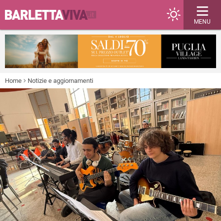
MENU
Home
Notizie e aggiornamenti