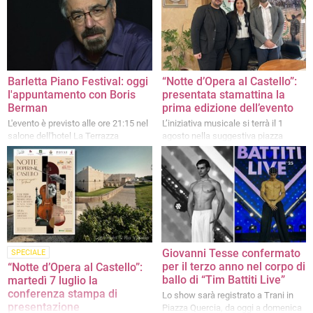
Barletta Piano Festival: oggi
“Notte d’Opera al Castello”:
l'appuntamento con Boris
presentata stamattina la
Berman
prima edizione dell’evento
L'evento è previsto alle ore 21:15 nel
L’iniziativa musicale si terrà il 1
salone dell'hotel La Terrazza
agosto nella suggestiva piazza
d’Armi del Castello
Giovanni Tesse confermato
SPECIALE
per il terzo anno nel corpo di
“Notte d’Opera al Castello”:
ballo di “Tim Battiti Live”
martedì 7 luglio la
conferenza stampa di
Lo show sarà registrato a Trani in
presentazione
Piazza Quercia, da oggi a domenica