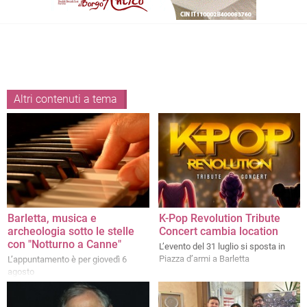
Altri contenuti a tema
Barletta, musica e
K-Pop Revolution Tribute
archeologia sotto le stelle
Concert cambia location
con "Notturno a Canne"
L’evento del 31 luglio si sposta in
Piazza d’armi a Barletta
L’appuntamento è per giovedì 6
agosto