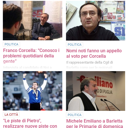
POLITICA
POLITICA
Franco Corcella: “Conosco i
Nomi noti fanno un appello
problemi quotidiani della
al voto per Corcella
gente”
Il rappresentante della Cgil di
Barletta corre per le regionali
Intervista al candidato di Noi a
sinistra per la Puglia
LA CITTÀ
POLITICA
"Le piste di Pietro",
Michele Emiliano a Barletta
realizzare nuove piste con
per le Primarie di domenica