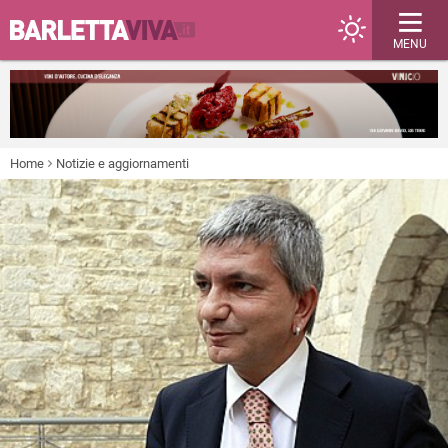
MENU
Home
Notizie e aggiornamenti