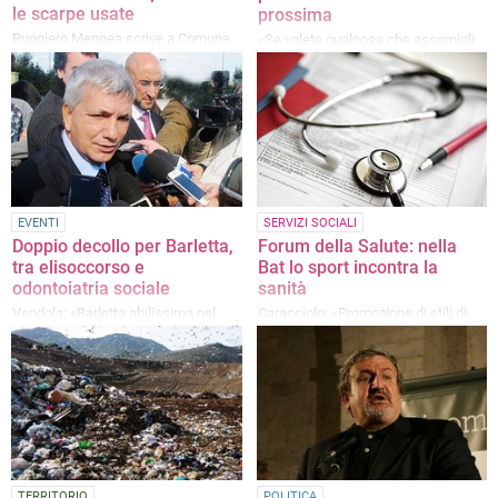
le scarpe usate
prossima
Ruggiero Mennea scrive a Comune,
«Se volete qualcosa che assomigli
Provincia e Regione
al passato, non votate per me»
EVENTI
SERVIZI SOCIALI
Doppio decollo per Barletta,
Forum della Salute: nella
tra elisoccorso e
Bat lo sport incontra la
odontoiatria sociale
sanità
Vendola: «Barletta abilissima nel
Caracciolo: «Promozione di stili di
guidare la difficile macchina
vita corretti»
sanitaria»
TERRITORIO
POLITICA