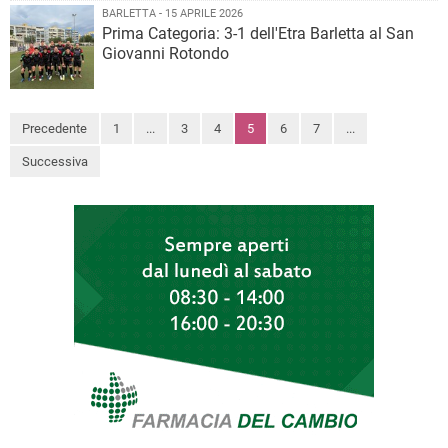
BARLETTA - 15 APRILE 2026
Prima Categoria: 3-1 dell'Etra Barletta al San
Giovanni Rotondo
Precedente
1
...
3
4
5
6
7
...
Successiva