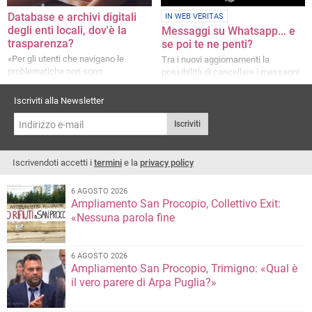
Database e archivi digitali
IN WEB VERITAS
degli enti locali, dov'è la
Messaggi su Whatsapp... e
trasparenza?
se poi te ne penti?
«Per gli utenti che navigano le
Tra i nuovi aggiornamenti la
problematiche non sono
possibilità di cancellare i messaggi
indifferenti»
inviati
Iscriviti alla Newsletter
Iscriviti
Iscrivendoti accetti i
termini
e la
privacy policy
6 AGOSTO 2026
Ampliamento San Procopio, Collettivo Exit:
«Nessuna parola fine
6 AGOSTO 2026
Ampliamento San Procopio, Trimigno: «Qual è
il vero parere di Arpa Puglia?»