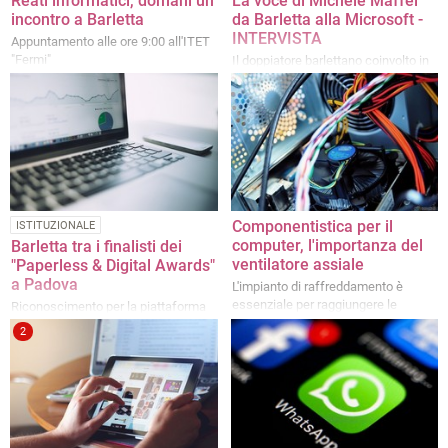
Reati informatici, domani un
La voce di Michele Maffei
incontro a Barletta
da Barletta alla Microsoft -
INTERVISTA
Appuntamento alle ore 9:00 all'ITET
"Fermi"
Il doppiatore barlettano coinvolto in
un progetto sulle voci artificiali
Componentistica per il
ISTITUZIONALE
computer, l'importanza del
Barletta tra i finalisti dei
ventilatore assiale
"Paperless & Digital Awards"
a Padova
L'impianto di raffreddamento è
essenziale per raggiungere le
Riconoscimento per la piattaforma
massime prestazioni e per non
digitale "Resettami-Web"
2
correre rischi, anche a livello di
sicurezza