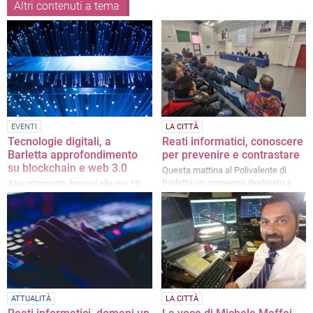
Altri contenuti a tema
EVENTI
LA CITTÀ
Tecnologie digitali, a
Reati informatici, conoscere
Barletta approfondimento
per prevenire e contrastare
su blockchain e web 3.0
Questa mattina al Polivalente di
Barletta un convegno destinato a
Appuntamento domani alle ore 19:
forze dell’ordine e studenti
ingresso libero
ATTUALITÀ
LA CITTÀ