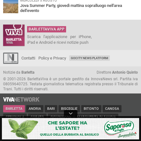
MERCOLEDÌ 5 AGOSTO
Jova Summer Party, giovedì mattina sopralluogo nell'area
dell'evento
BARLETTAVIVA APP
Scarica l'applicazione per iPhone,
iPad e Android e ricevi notizie push
Contatti
Policy e Privacy
GOCITY NEWS PLATFORM
Notizie da
Barletta
Direttore
Antonio Quinto
© 2001-2026 BarlettaViva è un portale gestito da InnovaNews srl. Partita iva
08059640725. Testata giornalistica telematica registrata presso il Tribunale di
Trani. Tutti i diritti riservati.
BARLETTA
ANDRIA
BARI
BISCEGLIE
BITONTO
CANOSA
CERIGNOLA
CORATO
GIOVINAZZO
MARGHERITA DI SAVOIA
MINERVINO
MODUGNO
MOLFETTA
PUGLIA
RUVO
SAN FERDINANDO
SPINAZZOLA
TERLIZZI
TRANI
TRINITAPOLI