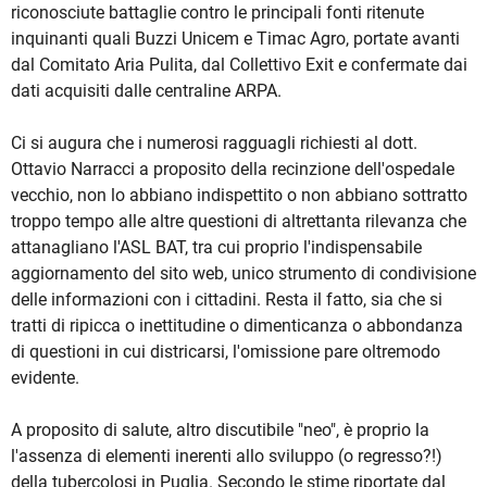
riconosciute battaglie contro le principali fonti ritenute
inquinanti quali Buzzi Unicem e Timac Agro, portate avanti
dal Comitato Aria Pulita, dal Collettivo Exit e confermate dai
dati acquisiti dalle centraline ARPA.
Ci si augura che i numerosi ragguagli richiesti al dott.
Ottavio Narracci a proposito della recinzione dell'ospedale
vecchio, non lo abbiano indispettito o non abbiano sottratto
troppo tempo alle altre questioni di altrettanta rilevanza che
attanagliano l'ASL BAT, tra cui proprio l'indispensabile
aggiornamento del sito web, unico strumento di condivisione
delle informazioni con i cittadini. Resta il fatto, sia che si
tratti di ripicca o inettitudine o dimenticanza o abbondanza
di questioni in cui districarsi, l'omissione pare oltremodo
evidente.
A proposito di salute, altro discutibile "neo", è proprio la
l'assenza di elementi inerenti allo sviluppo (o regresso?!)
della tubercolosi in Puglia. Secondo le stime riportate dal