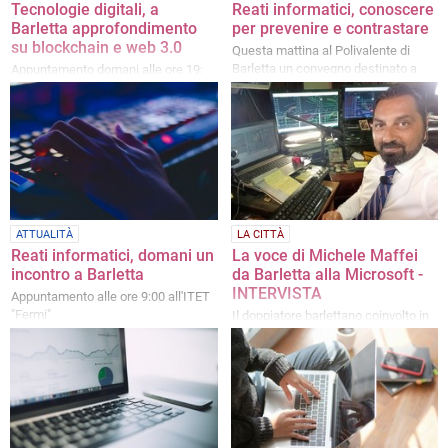
Tecnologie digitali, a
Reati informatici, conoscere
Barletta approfondimento
per prevenire e contrastare
su blockchain e web 3.0
Questa mattina al Polivalente di
Barletta un convegno destinato a
Appuntamento domani alle ore 19:
forze dell’ordine e studenti
ingresso libero
ATTUALITÀ
LA CITTÀ
Reati informatici, domani un
La voce di Michele Maffei
incontro a Barletta
da Barletta alla Microsoft -
INTERVISTA
Appuntamento alle ore 9:00 all'ITET
"Fermi"
Il doppiatore barlettano coinvolto in
un progetto sulle voci artificiali