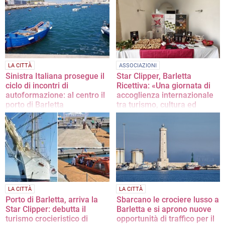
della durata di quindici anni
LA CITTÀ
ASSOCIAZIONI
Sinistra Italiana prosegue il
Star Clipper, Barletta
ciclo di incontri di
Ricettiva: «Una giornata di
autoformazione: al centro il
accoglienza internazionale
porto di Barletta
tra turismo, cultura ed
eccellenze del territorio»
In programma oggi 4 luglio
La nota dell'associazione
LA CITTÀ
LA CITTÀ
Porto di Barletta, arriva la
Sbarcano le crociere lusso a
Star Clipper: debutta il
Barletta e si aprono nuove
turismo crocieristico di
opportunità di traffico per il