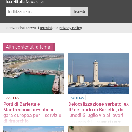
Iscriviti alla Newsletter
Iscriviti
Iscrivendoti accetti i
termini
e la
privacy policy
Altri contenuti a tema
LA CITTÀ
POLITICA
Porti di Barletta e
Delocalizzazione serbatoi ex
Manfredonia: avviata la
IP nel porto di Barletta, da
gara europea per il servizio
lunedì 6 luglio via ai lavori
di rimorchio
L'annuncio del senatore di Forza
Italia Dario Damiani
E' prevista una concessione unica