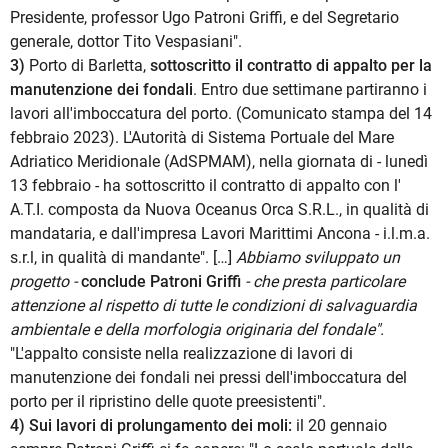
Presidente, professor Ugo Patroni Griffi, e del Segretario
generale, dottor Tito Vespasiani".
3)
Porto di Barletta,
sottoscritto il contratto di appalto per la
manutenzione dei fondali
. Entro due settimane partiranno i
lavori all'imboccatura del porto. (Comunicato stampa del 14
febbraio 2023). L'Autorità di Sistema Portuale del Mare
Adriatico Meridionale (AdSPMAM), nella giornata di - lunedì
13 febbraio - ha sottoscritto il contratto di appalto con l'
A.T.I. composta da Nuova Oceanus Orca S.R.L., in qualità di
mandataria, e dall'impresa Lavori Marittimi Ancona - i.l.m.a.
s.r.l, in qualità di mandante". […]
Abbiamo sviluppato un
progetto -
conclude Patroni Griffi
- che presta particolare
attenzione al rispetto di tutte le condizioni di salvaguardia
ambientale e della morfologia originaria del fondale".
"L'appalto consiste nella realizzazione di lavori di
manutenzione dei fondali nei pressi dell'imboccatura del
porto per il ripristino delle quote preesistenti".
4) Sui lavori di prolungamento dei moli:
il 20 gennaio