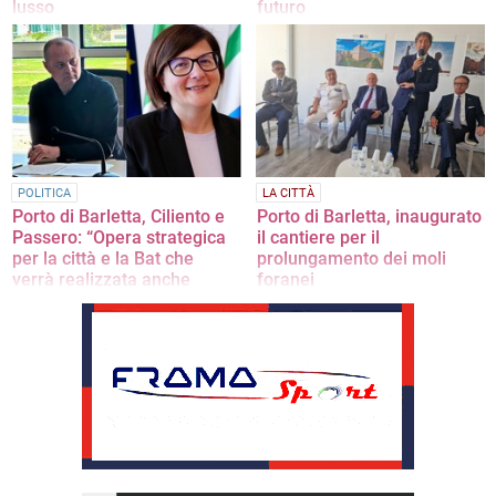
lusso
futuro
A bordo 150 passeggeri. Il
Il 7 giugno arriva Star Clipper
presidente Mastro: «Si apre una
nuova fase per lo scalo barlettano»
POLITICA
LA CITTÀ
Porto di Barletta, Ciliento e
Porto di Barletta, inaugurato
Passero: “Opera strategica
il cantiere per il
per la città e la Bat che
prolungamento dei moli
verrà realizzata anche
foranei
grazie a stanziamenti voluti
L'appuntamento di questa mattina
dalla Regione Puglia”
alla presenza del Ministro Pichetto
Fratin
La nota congiunta