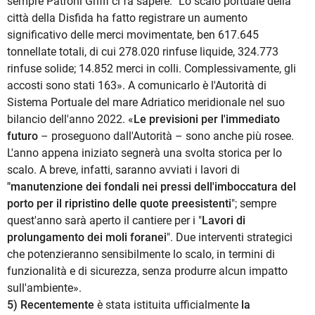
sempre Patroni Griffi ci fa sapere: "Lo scalo portuale della
città della Disfida ha fatto registrare un aumento
significativo delle merci movimentate, ben 617.645
tonnellate totali, di cui 278.020 rinfuse liquide, 324.773
rinfuse solide; 14.852 merci in colli. Complessivamente, gli
accosti sono stati 163». A comunicarlo è l'Autorità di
Sistema Portuale del mare Adriatico meridionale nel suo
bilancio dell'anno 2022. «
Le previsioni per l'immediato
futuro
– proseguono dall'Autorità – sono anche più rosee.
L'anno appena iniziato segnerà una svolta storica per lo
scalo. A breve, infatti, saranno avviati i lavori di
"manutenzione dei fondali nei pressi dell'imboccatura del
porto per il ripristino delle quote preesistenti
"; sempre
quest'anno sarà aperto il cantiere per i "
Lavori di
prolungamento dei moli foranei
". Due interventi strategici
che potenzieranno sensibilmente lo scalo, in termini di
funzionalità e di sicurezza, senza produrre alcun impatto
sull'ambiente».
5) Recentemente
è stata istituita ufficialmente
la