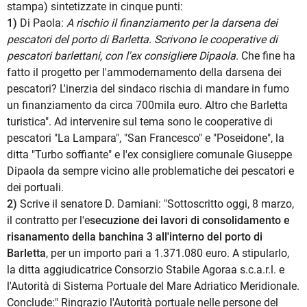
stampa) sintetizzate in cinque punti:
1)
Di Paola:
A rischio il finanziamento per la darsena dei
pescatori del porto di Barletta. Scrivono le cooperative di
pescatori barlettani, con l'ex consigliere Dipaola
. Che fine ha
fatto il progetto per l'ammodernamento della darsena dei
pescatori? L'inerzia del sindaco rischia di mandare in fumo
un finanziamento da circa 700mila euro. Altro che Barletta
turistica". Ad intervenire sul tema sono le cooperative di
pescatori "La Lampara", "San Francesco" e "Poseidone", la
ditta "Turbo soffiante" e l'ex consigliere comunale Giuseppe
Dipaola da sempre vicino alle problematiche dei pescatori e
dei portuali.
2)
Scrive il senatore D. Damiani: "Sottoscritto oggi, 8 marzo,
il contratto per l'e
secuzione dei lavori di consolidamento e
risanamento della banchina 3 all'interno del porto di
Barletta
, per un importo pari a 1.371.080 euro. A stipularlo,
la ditta aggiudicatrice Consorzio Stabile Agoraa s.c.a.r.l. e
l'Autorità di Sistema Portuale del Mare Adriatico Meridionale.
Conclude:" Ringrazio l'Autorità portuale nelle persone del