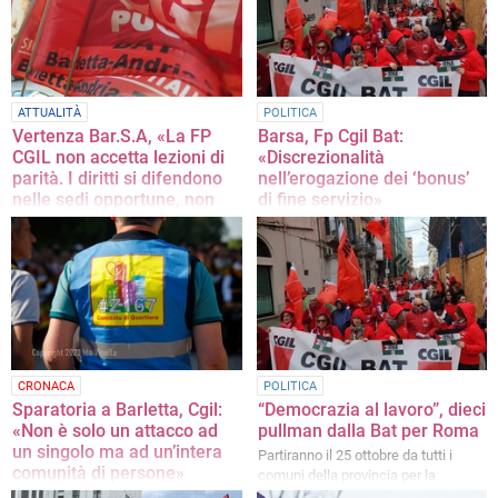
mia fiducia»
ATTUALITÀ
POLITICA
Vertenza Bar.S.A, «La FP
Barsa, Fp Cgil Bat:
CGIL non accetta lezioni di
«Discrezionalità
parità. I diritti si difendono
nell’erogazione dei ‘bonus’
nelle sedi opportune, non
di fine servizio»
nei talk show»
I vertici dell’organizzazione
sindacale denunciano l’accaduto e
La nota del sindacato
chiedono verifiche al Sindaco oltre
che un incontro urgente all’azienda
CRONACA
POLITICA
Sparatoria a Barletta, Cgil:
“Democrazia al lavoro”, dieci
«Non è solo un attacco ad
pullman dalla Bat per Roma
un singolo ma ad un’intera
Partiranno il 25 ottobre da tutti i
comunità di persone»
comuni della provincia per la
manifestazione nazionale della Cgil
La vicinanza del segretario generale