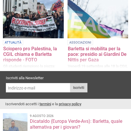
Michele Valente a Di Bari
ATTUALITÀ
ASSOCIAZIONI
Sciopero pro Palestina, la
Barletta si mobilita per la
CGIL chiama e Barletta
pace: presidio ai Giardini De
risponde - FOTO
Nittis per Gaza
Gli studenti riempiono la piazza:
Venerdì 19 settembre alle 18 la CGIL
corteo partecipato in giro per la città
e le associazioni de “La via
maestra” scendono in piazza
Iscriviti alla Newsletter
Iscriviti
Iscrivendoti accetti i
termini
e la
privacy policy
9 AGOSTO 2026
Dicataldo (Europa Verde-Avs): Barletta, quale
alternativa per i giovani?