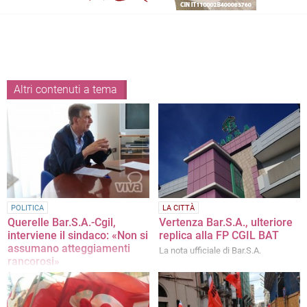
Altri contenuti a tema
POLITICA
LA CITTÀ
Querelle Bar.S.A.-Cgil,
Vertenza Bar.S.A., ulteriore
interviene il sindaco: «Non si
replica alla FP CGIL BAT
assumano atteggiamenti
La nota ufficiale di Bar.S.A.
rancorosi»
Le considerazioni di Cannito in una
nota ufficiale. «Confermo
all'avvocatessa Alessia De Finis la