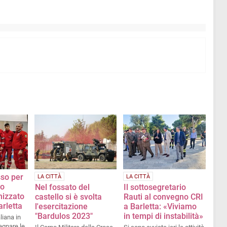
so per
LA CITTÀ
LA CITTÀ
mo
Nel fossato del
Il sottosegretario
nizzato
castello si è svolta
Rauti al convegno CRI
arletta
l'esercitazione
a Barletta: «Viviamo
"Bardulos 2023"
in tempi di instabilità»
liana in
egnare le