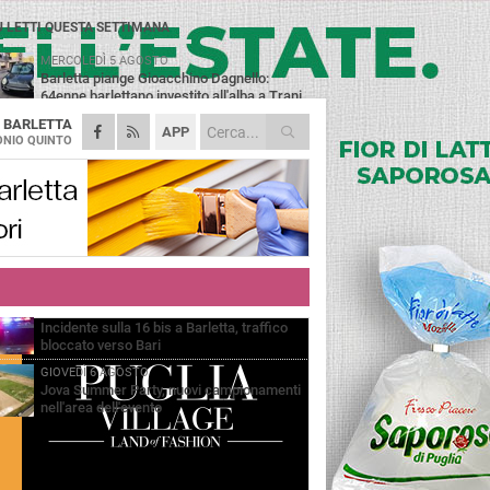
Ù LETTI QUESTA SETTIMANA
MERCOLEDÌ 5 AGOSTO
Barletta piange Gioacchino Dagnello:
64enne barlettano investito all'alba a Trani
A
BARLETTA
GIOVEDÌ 6 AGOSTO
APP
Il ricordo di "Cecco", il benzinaio col
NIO QUINTO
sorriso: «Contava i giorni che lo
paravano dalla pensione»
MERCOLEDÌ 5 AGOSTO
Jova Summer Party, giovedì mattina
sopralluogo nell'area dell'evento
DOMENICA 2 AGOSTO
Beni confiscati alla mafia. Nasce il servizio
di Co-housing
VENERDÌ 7 AGOSTO
Incidente sulla 16 bis a Barletta, traffico
bloccato verso Bari
GIOVEDÌ 6 AGOSTO
Jova Summer Party, nuovi campionamenti
nell'area dell'evento