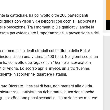
ante la cattedrale, ha coinvolto oltre 200 partecipanti
i di guida con visori VR e percorsi con occhiali alcoolvista,
essi e percezione. Tra i momenti più significativi anche la
nsata per evidenziare l'importanza della prevenzione e del
numerosi incidenti stradali sul territorio della Bat. A
incidenti, con una vittima e 400 feriti. Nei giorni scorsi un
ni ha coinvolto due ragazzi: un 16enne è ricoverato in
di Andria. Lo scorso aprile, invece, un altro 16enne,
idente in scooter nel quartiere Patalini.
ato Dicorato –: se sai di bere, non metterti alla guida.
 sicurezza». L'attivista ha richiamato l'attenzione anche
la guida: «Bastano pochi secondi di distrazione per mettere