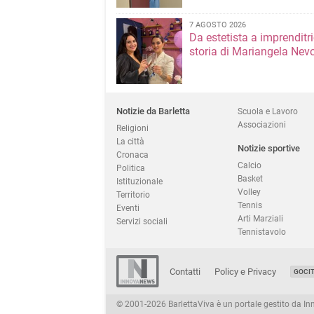
7 AGOSTO 2026
Da estetista a imprenditri
storia di Mariangela Nev
Notizie da Barletta
Scuola e Lavoro
Associazioni
Religioni
La città
Notizie sportive
Cronaca
Calcio
Politica
Basket
Istituzionale
Volley
Territorio
Tennis
Eventi
Arti Marziali
Servizi sociali
Tennistavolo
Contatti
Policy e Privacy
GOCI
© 2001-2026 BarlettaViva è un portale gestito da Innov