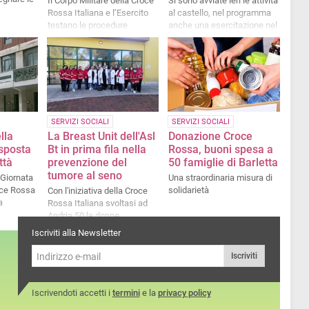
Il Corpo Militare della Croce
Si sono avviate ieri le attività
Rossa Italiana e l’Esercito
al castello, nel programma
testano le procedure
anche una esercitazione nel
tattiche e di soccorso del
fossato con l'Esercito
personale
SERVIZI SOCIALI
SERVIZI SOCIALI
lla
La Breast Unit dell'Asl
Donazione Croce
sposta
Bt in prima fila nella
Rossa, buoni spesa a
ttà
prevenzione del
50 famiglie di Barletta
tumore al seno
 Giornata
Una straordinaria misura di
oce Rossa
solidarietà
Con l'iniziativa della Croce
a
Rossa Italiana svoltasi ad
Andria 50 le donne
sottoposte a visita dai
Iscriviti alla Newsletter
medici in servizio ad Andria
e Barletta
Iscriviti
Iscrivendoti accetti i
termini
e la
privacy policy