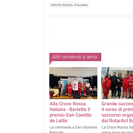
CROCE ROSSA ITALIANA
Altri contenuti a tema
Alla Croce Rossa
Grande succes
Italiana - Barletta il
il corso di pri
premio San Camillo
soccorso orga
de Lellis
dal RotarAct B
La cerimonia a San Giovanni
La Croce Rossa Ita
Rotondo
prima linea per ins