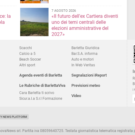
7 AGOSTO 2026
ce: la
«Il futuro dell'ex Cartiera diventi
ola
uno dei temi centrali delle
elezioni amministrative del
2027»
Scacchi
Barletta Giuridica
Calcio a 5
Bar.S.A. informa
Beach Soccer
Auto e motori
Altri sport
In Web Veritas
I
Agenda eventi di Barletta
Segnalazioni iReport
R
B
Le Rubriche di BarlettaViva
Previsioni meteo
i
Cara Barletta ti scrivo
Video
Sicur.a.l.a S.r.l Formazione
TY NEWS PLATFORM
aNews srl. Partita iva 08059640725. Testata giornalistica telematica registrata presso