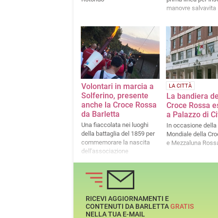
manovre salvavita
Volontari in marcia a
LA CITTÀ
Solferino, presente
La bandiera de
anche la Croce Rossa
Croce Rossa e
da Barletta
a Palazzo di Ci
Una fiaccolata nei luoghi
In occasione della
della battaglia del 1859 per
Mondiale della Cr
commemorare la nascita
e Mezzaluna Ross
dell'associazione
RICEVI AGGIORNAMENTI E
CONTENUTI DA BARLETTA
GRATIS
NELLA TUA E-MAIL