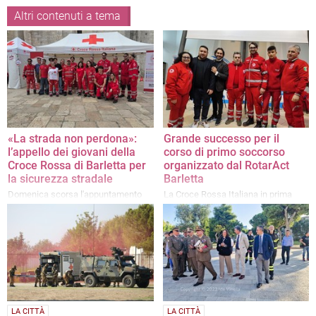
Altri contenuti a tema
«La strada non perdona»:
Grande successo per il
l’appello dei giovani della
corso di primo soccorso
Croce Rossa di Barletta per
organizzato dal RotarAct
la sicurezza stradale
Barletta
Domenica scorsa l'appuntamento
La Croce Rossa Italiana in prima
con Sicurezza on the Road
linea per insegnare le manovre
salvavita
LA CITTÀ
LA CITTÀ