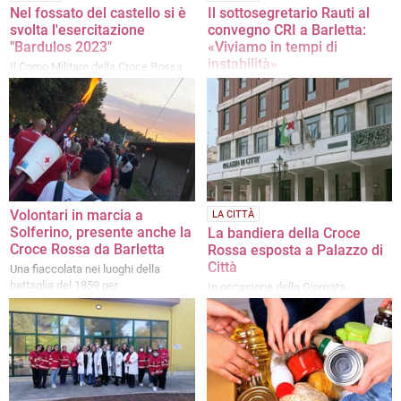
Nel fossato del castello si è
Il sottosegretario Rauti al
svolta l'esercitazione
convegno CRI a Barletta:
"Bardulos 2023"
«Viviamo in tempi di
instabilità»
Il Corpo Militare della Croce Rossa
Italiana e l’Esercito testano le
Si sono avviate ieri le attività al
procedure tattiche e di soccorso del
castello, nel programma anche una
personale
esercitazione nel fossato con
l'Esercito
Volontari in marcia a
LA CITTÀ
Solferino, presente anche la
La bandiera della Croce
Croce Rossa da Barletta
Rossa esposta a Palazzo di
Città
Una fiaccolata nei luoghi della
battaglia del 1859 per
In occasione della Giornata
commemorare la nascita
Mondiale della Croce Rossa e
dell'associazione
Mezzaluna Rossa