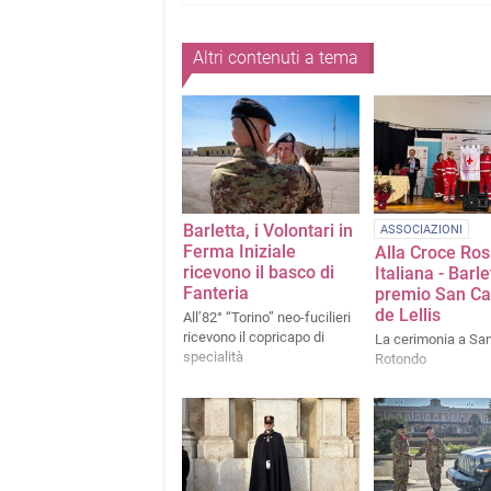
Altri contenuti a tema
Barletta, i Volontari in
ASSOCIAZIONI
Ferma Iniziale
Alla Croce Ro
ricevono il basco di
Italiana - Barlet
Fanteria
premio San Ca
de Lellis
All’82° “Torino” neo-fucilieri
ricevono il copricapo di
La cerimonia a Sa
specialità
Rotondo