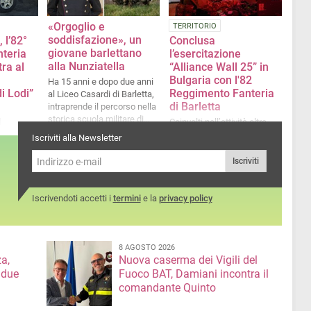
«Orgoglio e
TERRITORIO
soddisfazione», un
 l’82°
Conclusa
giovane barlettano
teria
l’esercitazione
alla Nunziatella
ra al
“Alliance Wall 25” in
Bulgaria con l'82
Ha 15 anni e dopo due anni
i Lodi”
Reggimento Fanteria
al Liceo Casardi di Barletta,
di Barletta
intraprende il percorso nella
storica scuola militare di
l
Coinvolti nell’attività oltre
Napoli fondata nel 1787
400 soldati e 50 veicoli da
Iscriviti alla Newsletter
uglia e
combattimento
Iscriviti
Iscrivendoti accetti i
termini
e la
privacy policy
8 AGOSTO 2026
a,
Nuova caserma dei Vigili del
 due
Fuoco BAT, Damiani incontra il
comandante Quinto