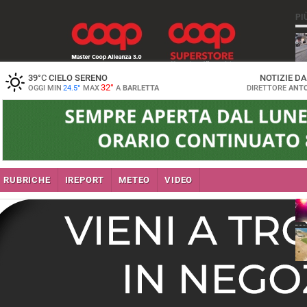
PI
39
°C
CIELO SERENO
NOTIZIE D
32°
OGGI MIN
24.5°
MAX
A
BARLETTA
DIRETTORE
ANTO
se
RUBRICHE
IREPORT
METEO
VIDEO