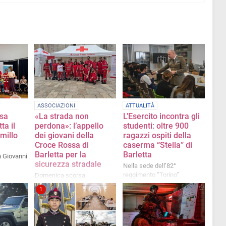
ASSOCIAZIONI
ATTUALITÀ
ssa
«La strada non
L’Esercito incontra gli
ta il
perdona»: l’appello
studenti: oltre 900
millo
dei giovani della
ragazzi ospiti della
Croce Rossa di
caserma “Stella” di
Barletta per la
Barletta
n Giovanni
sicurezza stradale
Nella sede dell’82°
reggimento “Torino”
Domenica scorsa
formazione e promozione
l'appuntamento con
1
Sicurezza on the Road