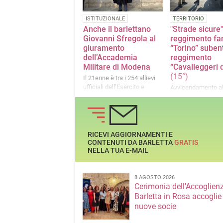
ISTITUZIONALE
TERRITORIO
Anche il barlettano
"Strade sicure",
Giovanni Sfregola al
reggimento fan
giuramento
“Torino” subent
dell’Accademia
reggimento
Militare di Modena
“Cavalleggeri d
(15°)
Il 21enne è tra i 254 allievi
ufficiali dell’Esercito e
Avvicendamento a
dell’Arma
Comando del
Raggruppamento “P
Basilicata”
RICEVI AGGIORNAMENTI E
CONTENUTI DA BARLETTA
GRATIS
NELLA TUA E-MAIL
8 AGOSTO 2026
Cerimonia dell'Accoglienz
Barletta in Rosa accoglie
nuove socie