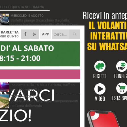
Ù LETTI QUESTA SETTIMANA
MERCOLEDÌ 5 AGOSTO
Barletta piange Gioacchino Dagnello:
64enne barlettano investito all'alba a Trani
A
BARLETTA
GIOVEDÌ 6 AGOSTO
APP
Il ricordo di "Cecco", il benzinaio col
NIO QUINTO
sorriso: «Contava i giorni che lo
paravano dalla pensione»
MERCOLEDÌ 5 AGOSTO
Jova Summer Party, giovedì mattina
sopralluogo nell'area dell'evento
DOMENICA 2 AGOSTO
Beni confiscati alla mafia. Nasce il servizio
di Co-housing
VENERDÌ 7 AGOSTO
Incidente sulla 16 bis a Barletta, traffico
bloccato verso Bari
GIOVEDÌ 6 AGOSTO
Jova Summer Party, nuovi campionamenti
nell'area dell'evento