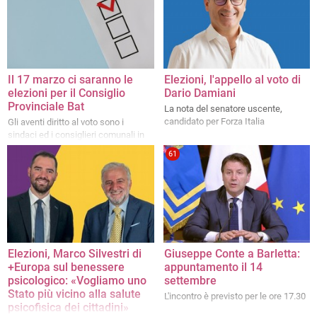
Il 17 marzo ci saranno le
Elezioni, l'appello al voto di
elezioni per il Consiglio
Dario Damiani
Provinciale Bat
La nota del senatore uscente,
candidato per Forza Italia
Gli aventi diritto al voto sono i
sindaci ed i consiglieri comunali in
carica nei comuni della provincia
61
Elezioni, Marco Silvestri di
Giuseppe Conte a Barletta:
+Europa sul benessere
appuntamento il 14
psicologico: «Vogliamo uno
settembre
Stato più vicino alla salute
L'incontro è previsto per le ore 17.30
psicofisica dei cittadini»