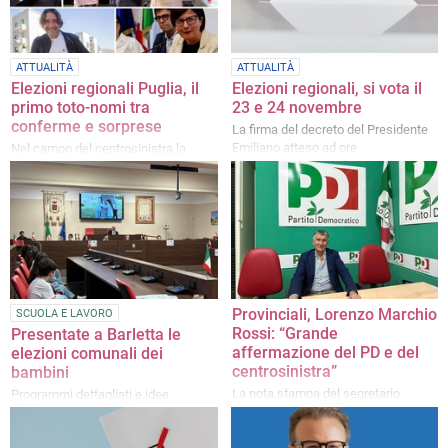
ATTUALITÀ
ATTUALITÀ
Elezioni regionali Puglia, il
Elezioni regionali, si vota il
primo toto-nomi tra
23 e 24 novembre
conferme e sorprese
La firma del decreto del Presidente
Emiliano atteso ad ore
Nel campo del centrosinistra la
macchina organizzativa è già in
pieno movimento
Provinciali, Lorenzo Marchio
SCUOLA E LAVORO
Rossi: “Grande
Presentate a Barletta le
affermazione del PD e del
elezioni comunali dei
centrosinistra”
bambini
La nota stampa del segretario
Programmi dettagliati e idee
provinciale PD e consigliere
innovative per una città a
provinciale rieletto
dimensione di bambino