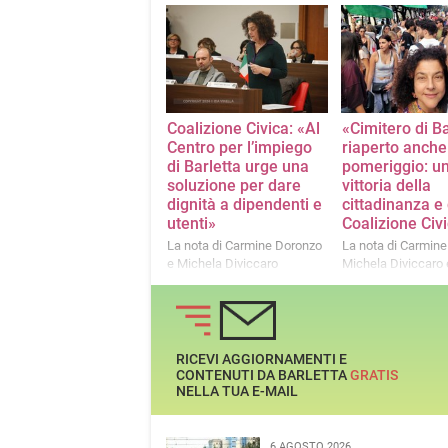
comunali e attivisti
Coalizione Civica: «Al
«Cimitero di Ba
Centro per l’impiego
riaperto anche
di Barletta urge una
pomeriggio: u
soluzione per dare
vittoria della
dignità a dipendenti e
cittadinanza e 
utenti»
Coalizione Civ
La nota di Carmine Doronzo
La nota di Carmine
e Michela Diviccaro
Michela Diviccaro e
attivisti
RICEVI AGGIORNAMENTI E
CONTENUTI DA BARLETTA
GRATIS
NELLA TUA E-MAIL
6 AGOSTO 2026