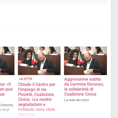
Aggressione subita
LA CITTÀ
ca: «Il
da Carmine Doronzo,
Chiude il Centro per
non può
la solidarietà di
l'impiego di via
sue
Coalizione Civica
Pizzetti, Coalizione
Civica: «Le nostre
La nota dei civici
segnalazioni e
 Doronzo,
richieste sono state
e degli
ignorate»