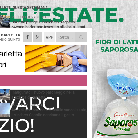
Ù LETTI QUESTA SETTIMANA
MERCOLEDÌ 5 AGOSTO
Barletta piange Gioacchino Dagnello:
64enne barlettano investito all'alba a Trani
A
BARLETTA
GIOVEDÌ 6 AGOSTO
APP
Il ricordo di "Cecco", il benzinaio col
NIO QUINTO
sorriso: «Contava i giorni che lo
paravano dalla pensione»
MERCOLEDÌ 5 AGOSTO
Jova Summer Party, giovedì mattina
sopralluogo nell'area dell'evento
DOMENICA 2 AGOSTO
Beni confiscati alla mafia. Nasce il servizio
di Co-housing
VENERDÌ 31 LUGLIO
Inaugurato il nuovo parcheggio nella
stazione di Barletta
MARTEDÌ 4 AGOSTO
Auto di persona con disabilità vandalizzata,
il sindaco Cannito condanna il gesto