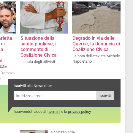
«Riteniamo necessario che
venga fatta piena chiarezza
sulle responsabilità
amministrative»
rletta
Situazione della
Degrado in via delle
 di
sanità pugliese, il
Querce, la denuncia di
na
commento di
Coalizione Civica
Coalizione Civica
La nota dell'attivista Michele
di
Napoletano
La nota degli attivisti
ica»
 Doronzo,
 gli
Iscriviti alla Newsletter
Iscriviti
Iscrivendoti accetti i
termini
e la
privacy policy
6 AGOSTO 2026