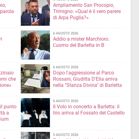
io,
Ampliamento San Procopio,
 parola
Trimigno: «Qual è il vero parere
di Arpa Puglia?»
6 AGOSTO 2026
i
Addio a mister Marchioro.
L'uomo del Barletta in B
6 AGOSTO 2026
nzinaio
Dopo l'aggressione al Parco
orni che
Rossani, Giuditta D'Elia arriva
ione»
nella "Stanza Divina" di Barletta
6 AGOSTO 2026
il punto
Il Volo in concerto a Barletta: il
ità a
trio arriva al Fossato del Castello
mium
5 AGOSTO 2026