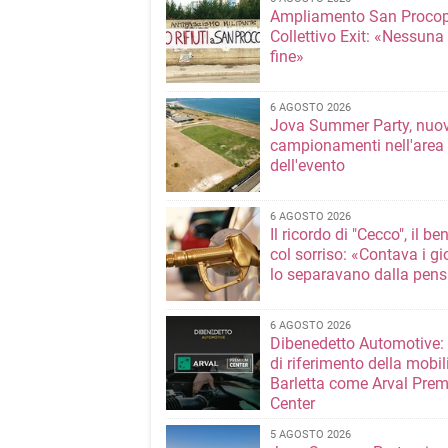
Ampliamento San Procop
Collettivo Exit: «Nessuna
fine»
6 AGOSTO 2026
Jova Summer Party, nuov
campionamenti nell'area
dell'evento
6 AGOSTO 2026
Il ricordo di "Cecco", il be
col sorriso: «Contava i gi
lo separavano dalla pens
6 AGOSTO 2026
Dibenedetto Automotive: 
di riferimento della mobil
Barletta come Arval Pre
Center
5 AGOSTO 2026