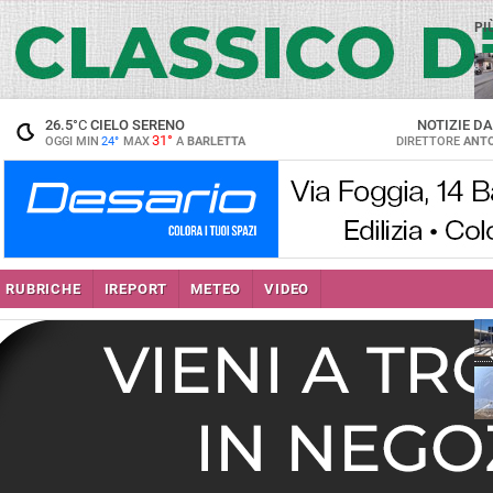
PI
26.5
°C
CIELO SERENO
NOTIZIE D
31°
OGGI MIN
24°
MAX
A
BARLETTA
DIRETTORE
ANTO
se
RUBRICHE
IREPORT
METEO
VIDEO