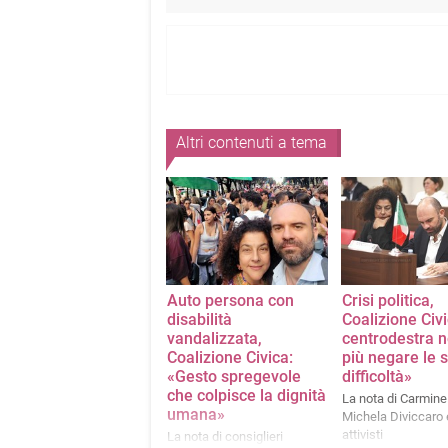
Altri contenuti a tema
Auto persona con
Crisi politica,
disabilità
Coalizione Civi
vandalizzata,
centrodestra 
Coalizione Civica:
più negare le 
«Gesto spregevole
difficoltà»
che colpisce la dignità
La nota di Carmine
umana»
Michela Diviccaro 
attivisti
La nota di consiglieri