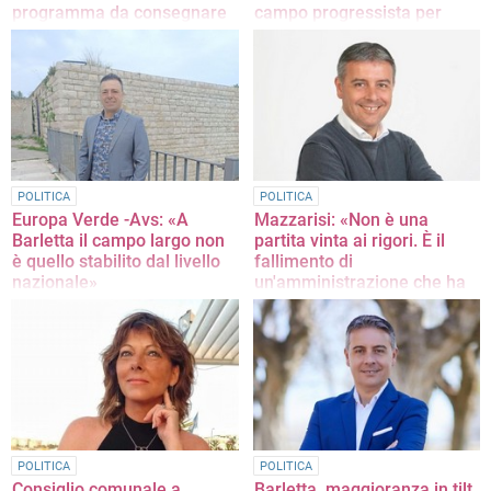
programma da consegnare
campo progressista per
al centrosinistra»
Barletta»
«Dobbiamo vincere le prossime
La nota congiunta dei segretari
elezioni comunali. Dobbiamo partire
cittadini
dai bisogni reali delle persone»
POLITICA
POLITICA
Europa Verde -Avs: «A
Mazzarisi: «Non è una
Barletta il campo largo non
partita vinta ai rigori. È il
è quello stabilito dal livello
fallimento di
nazionale»
un'amministrazione che ha
perso la città»
La nota dei dirigenti
La nota del consigliere comunale di
‘Con’, Massimo Mazzarisi
POLITICA
POLITICA
Consiglio comunale a
Barletta, maggioranza in tilt.