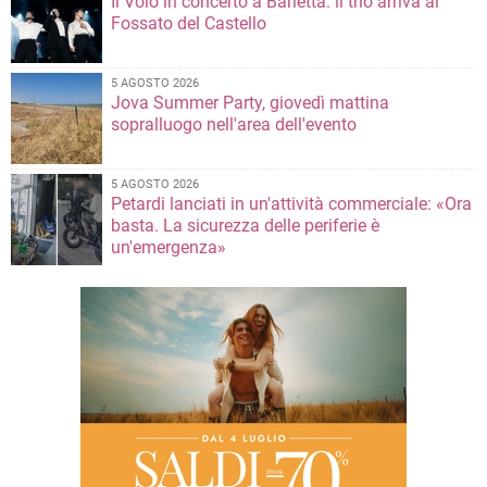
Il Volo in concerto a Barletta: il trio arriva al
Fossato del Castello
5 AGOSTO 2026
Jova Summer Party, giovedì mattina
sopralluogo nell'area dell'evento
5 AGOSTO 2026
Petardi lanciati in un'attività commerciale: «Ora
basta. La sicurezza delle periferie è
un'emergenza»