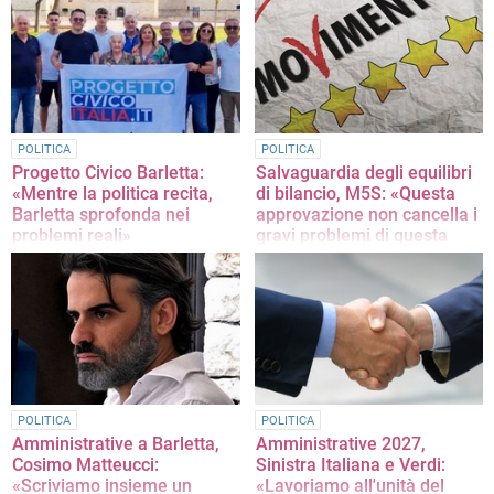
POLITICA
POLITICA
Progetto Civico Barletta:
Salvaguardia degli equilibri
«Mentre la politica recita,
di bilancio, M5S: «Questa
Barletta sprofonda nei
approvazione non cancella i
problemi reali»
gravi problemi di questa
maggioranza»
La nota completa
La nota del Movimento 5 Stelle
Barletta
POLITICA
POLITICA
Amministrative a Barletta,
Amministrative 2027,
Cosimo Matteucci:
Sinistra Italiana e Verdi:
«Scriviamo insieme un
«Lavoriamo all'unità del