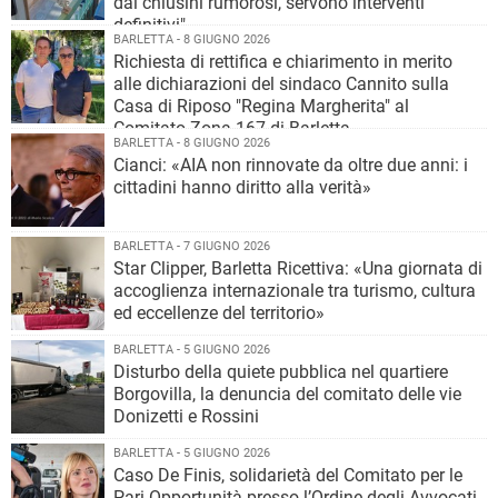
dai chiusini rumorosi, servono interventi
definitivi"
BARLETTA - 8 GIUGNO 2026
Richiesta di rettifica e chiarimento in merito
alle dichiarazioni del sindaco Cannito sulla
Casa di Riposo "Regina Margherita" al
Comitato Zona 167 di Barletta
BARLETTA - 8 GIUGNO 2026
Cianci: «AIA non rinnovate da oltre due anni: i
cittadini hanno diritto alla verità»
BARLETTA - 7 GIUGNO 2026
Star Clipper, Barletta Ricettiva: «Una giornata di
accoglienza internazionale tra turismo, cultura
ed eccellenze del territorio»
BARLETTA - 5 GIUGNO 2026
Disturbo della quiete pubblica nel quartiere
Borgovilla, la denuncia del comitato delle vie
Donizetti e Rossini
BARLETTA - 5 GIUGNO 2026
Caso De Finis, solidarietà del Comitato per le
Pari Opportunità presso l’Ordine degli Avvocati