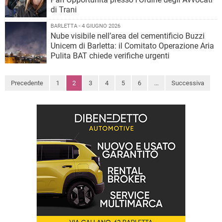
di Trani
BARLETTA - 4 GIUGNO 2026
Nube visibile nell’area del cementificio Buzzi
Unicem di Barletta: il Comitato Operazione Aria
Pulita BAT chiede verifiche urgenti
Precedente
1
2
3
4
5
6
...
Successiva