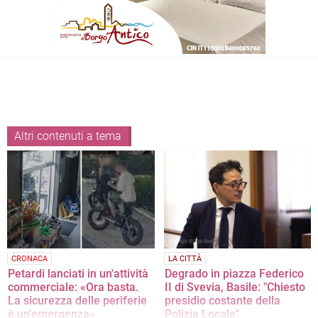
Altri contenuti a tema
CRONACA
LA CITTÀ
Petardi lanciati in un'attività
Degrado in piazza Federico
commerciale: «Ora basta.
II di Svevia, Basile: "Chiesto
La sicurezza delle periferie
presidio costante della
è un'emergenza»
Polizia Locale"