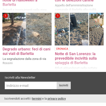
notte di Halloween a
con le deiezioni canine
Barletta
Appello dell'amministrazione
comunale di Barletta alla civiltà
Petardi e inseguimenti nella zona
167
1
1
Degrado urbano: feci di cani
CRONACA
sui viali di Barletta
Notte di San Lorenzo: la
prevedibile inciviltà sulla
La segnalazione dalla zona di via
spiaggia di Barletta
Rossini
Rifiuti abbandonati nella nottata:
ritrovati anche diversi carrelli
Iscriviti alla Newsletter
Iscriviti
Iscrivendoti accetti i
termini
e la
privacy policy