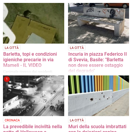
La nota del Comitato di Quartiere
Mercoledì sera, proprio in piazza, la
Zona 167
riunione della Commissione Lavori
Pubblici
LA CITTÀ
LA CITTÀ
Barletta, topi e condizioni
Incuria in piazza Federico II
igieniche precarie in via
di Svevia, Basile: "Barletta
Mameli - IL VIDEO
non deve essere ostaggio
del degrado"
L'animale ripreso dai residenti,
diverse segnalazioni già inviate a
Sopralluogo della Commissione
1
Palazzo di Città
Lavori Pubblici, maggiori controlli
della Polizia Locale
CRONACA
LA CITTÀ
La prevedibile inciviltà nella
Muri della scuola imbrattati