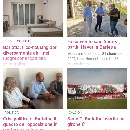
Ex convento sant'Andrea,
SERVIZI SOCIALI
partiti i lavori a Barletta
Barletta, il co-housing per
diversamente abili nei
Manutenzione fino al 31 dicembre
luoghi confiscati alla
2027, finanziamento da oltre 16
criminalità
milioni di euro
L'iniziativa in via s. Antonio,
finanziata con fondi PNRR
POLITICA
CALCIO
Crisi politica di Barletta, il
Serie C, Barletta inserito nel
quadro dell'opposizione in
girone C
conferenza stampa