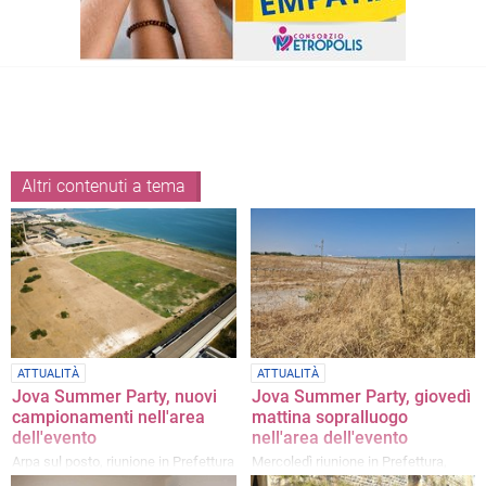
Altri contenuti a tema
ATTUALITÀ
ATTUALITÀ
Jova Summer Party, nuovi
Jova Summer Party, giovedì
campionamenti nell'area
mattina sopralluogo
dell'evento
nell'area dell'evento
Arpa sul posto, riunione in Prefettura
Mercoledì riunione in Prefettura,
per il Piano Sicurezza
filtra ottimismo da Palazzo di Città