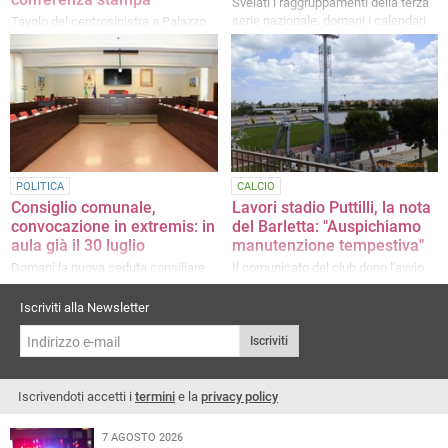
Svelati i raggruppamenti della terza
serie nazionale, domani i calendari
Tavolo del centrosinistra a Palazzo
di Città, le parole di Bruno e Doronzo
POLITICA
CALCIO
Consiglio comunale,
Lavori stadio Puttilli, la nota
convocazione in extremis: in
del Barletta: "Auspichiamo
aula già il 30 luglio
manutenzione tempestiva"
Domani la nuova seduta consiliare
Il comunicato del club dopo l'avvio
dopo la crisi di martedì
delle attività
Iscriviti alla Newsletter
Iscriviti
Iscrivendoti accetti i
termini
e la
privacy policy
7 AGOSTO 2026