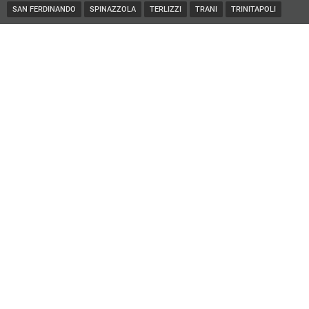
SAN FERDINANDO
SPINAZZOLA
TERLIZZI
TRANI
TRINITAPOLI