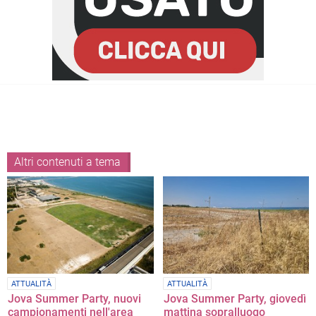
Altri contenuti a tema
ATTUALITÀ
ATTUALITÀ
Jova Summer Party, nuovi
Jova Summer Party, giovedì
campionamenti nell'area
mattina sopralluogo