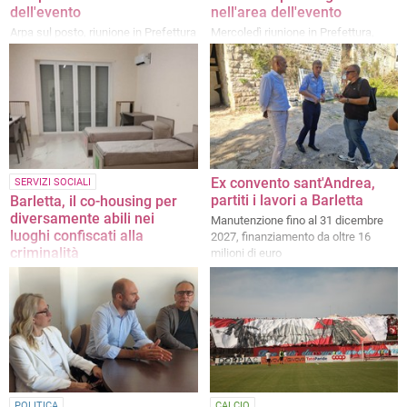
dell'evento
nell'area dell'evento
Arpa sul posto, riunione in Prefettura
Mercoledì riunione in Prefettura,
per il Piano Sicurezza
filtra ottimismo da Palazzo di Città
Ex convento sant'Andrea,
SERVIZI SOCIALI
partiti i lavori a Barletta
Barletta, il co-housing per
diversamente abili nei
Manutenzione fino al 31 dicembre
luoghi confiscati alla
2027, finanziamento da oltre 16
criminalità
milioni di euro
L'iniziativa in via s. Antonio,
finanziata con fondi PNRR
POLITICA
CALCIO