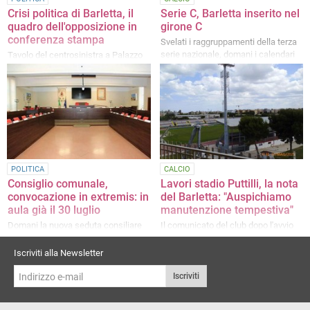
Crisi politica di Barletta, il
Serie C, Barletta inserito nel
quadro dell'opposizione in
girone C
conferenza stampa
Svelati i raggruppamenti della terza
serie nazionale, domani i calendari
Tavolo del centrosinistra a Palazzo
di Città, le parole di Bruno e Doronzo
POLITICA
CALCIO
Consiglio comunale,
Lavori stadio Puttilli, la nota
convocazione in extremis: in
del Barletta: "Auspichiamo
aula già il 30 luglio
manutenzione tempestiva"
Domani la nuova seduta consiliare
Il comunicato del club dopo l'avvio
dopo la crisi di martedì
delle attività
Iscriviti alla Newsletter
Iscriviti