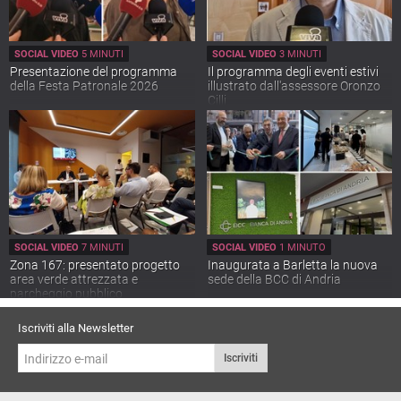
SOCIAL VIDEO
5 MINUTI
SOCIAL VIDEO
3 MINUTI
Presentazione del programma
Il programma degli eventi estivi
della Festa Patronale 2026
illustrato dall'assessore Oronzo
Cilli
SOCIAL VIDEO
7 MINUTI
SOCIAL VIDEO
1 MINUTO
Zona 167: presentato progetto
Inaugurata a Barletta la nuova
area verde attrezzata e
sede della BCC di Andria
parcheggio pubblico
Iscriviti alla Newsletter
Iscriviti