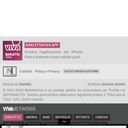
BARLETTAVIVA APP
Scarica l'applicazione per iPhone,
iPad e Android e ricevi notizie push
Contatti
Policy e Privacy
GOCITY NEWS PLATFORM
Notizie da
Barletta
Direttore
Antonio Quinto
© 2001-2026 BarlettaViva è un portale gestito da InnovaNews srl. Partita iva
08059640725. Testata giornalistica telematica registrata presso il Tribunale di
Trani. Tutti i diritti riservati.
BARLETTA
ANDRIA
BARI
BISCEGLIE
BITONTO
CANOSA
CERIGNOLA
CORATO
GIOVINAZZO
MARGHERITA DI SAVOIA