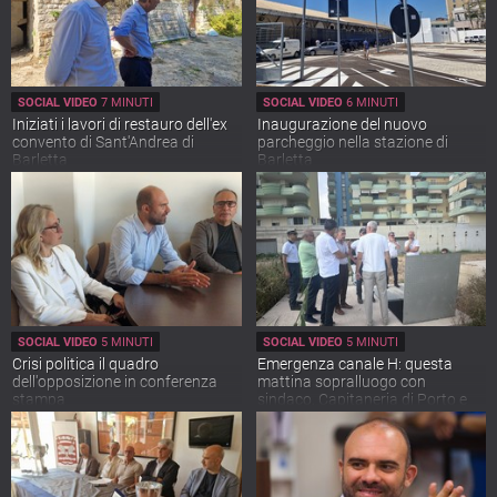
SOCIAL VIDEO
7 MINUTI
SOCIAL VIDEO
6 MINUTI
Iniziati i lavori di restauro dell'ex
Inaugurazione del nuovo
convento di Sant'Andrea di
parcheggio nella stazione di
Barletta
Barletta
SOCIAL VIDEO
5 MINUTI
SOCIAL VIDEO
5 MINUTI
Crisi politica il quadro
Emergenza canale H: questa
dell'opposizione in conferenza
mattina sopralluogo con
stampa
sindaco, Capitaneria di Porto e
Aqp