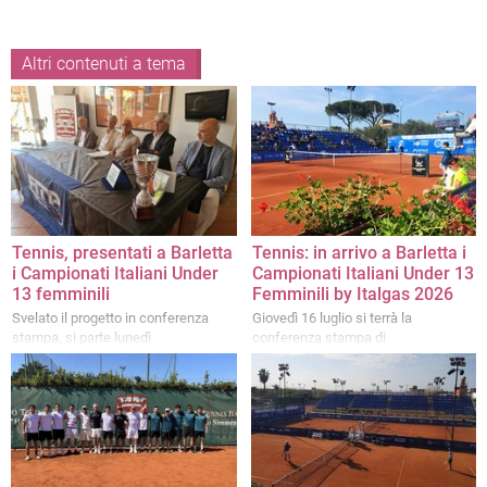
Altri contenuti a tema
Tennis, presentati a Barletta
Tennis: in arrivo a Barletta i
i Campionati Italiani Under
Campionati Italiani Under 13
13 femminili
Femminili by Italgas 2026
Svelato il progetto in conferenza
Giovedì 16 luglio si terrà la
stampa, si parte lunedì
conferenza stampa di
presentazione dell'evento