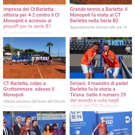
Impresa del Ct Barletta:
Grande tennis a Barletta: il
vittoria per 4-2 contro il Ct
Monopoli fa visita al CT
Monopoli e accesso ai
Barletta nella Serie B2
playoff per la serie B1
Appuntamento domani alle ore 10
Giornata storica per il tennis
barlettano
CT Barletta, colpo a
Serjani, il maestro di padel
Grottammare: adesso il
Barletta fa la storia a
Monopoli
Tirana: batte il numero 29
del mondo e vola negli
Vittoria preziosa del team del Circolo
ottavi del FIP Platinum
Tennis cittadino
Albania
«Sto vivendo un sogno»