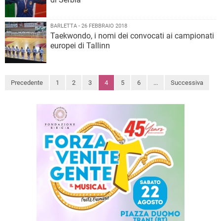
BARLETTA - 26 FEBBRAIO 2018
Taekwondo, i nomi dei convocati ai campionati
europei di Tallinn
Precedente
1
2
3
4
5
6
...
Successiva