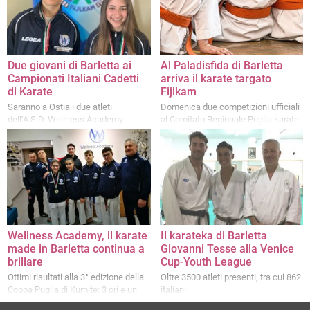
Due giovani di Barletta ai
Al Paladisfida di Barletta
Campionati Italiani Cadetti
arriva il karate targato
di Karate
Fijlkam
Saranno a Ostia i due atleti
Domenica due competizioni ufficiali
dell’A.S.D. Wellness Academy
al Comitato Regionale Puglia karate
al Paladisfida
Wellness Academy, il karate
Il karateka di Barletta
made in Barletta continua a
Giovanni Tesse alla Venice
brillare
Cup-Youth League
Ottimi risultati alla 3° edizione della
Oltre 3500 atleti presenti, tra cui 862
Coppa Puglia di Kumite: 3 ori e un
italiani
bronzo