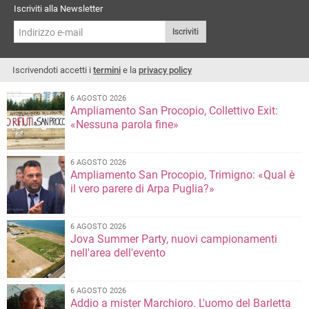
Iscriviti alla Newsletter
Iscriviti
Iscrivendoti accetti i
termini
e la
privacy policy
6 AGOSTO 2026
Ampliamento San Procopio, Collettivo Exit:
«Nessuna parola fine»
6 AGOSTO 2026
Ampliamento San Procopio, Trimigno: «Qual è
il vero parere di Arpa Puglia?»
6 AGOSTO 2026
Jova Summer Party, nuovi campionamenti
nell'area dell'evento
6 AGOSTO 2026
Addio a mister Marchioro. L'uomo del Barletta