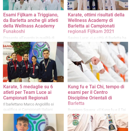
Esami Fijlkam a Triggiano,
Karate, ottimi risultati della
da Barletta anche gli atleti
Wellness Academy di
della Wellnass Academy
Barletta ai Campionati
Funakoshi
regionali Fijlkam 2021
Presente all’evento in qualità di
Savino Luce: «La città di Barletta ha
commissario di esami FIJLKAM il
bisogno di sport e di una sana
Maestro barlettano VI dan Savino
educazione per i giovani»
Luce
Karate, 5 medaglie su 6
Kung fu e Tai Chi, tempo di
atleti per Team Luce ai
esami per il Centro
Campionati Regionali
Discipline Orientali di
Barletta
Il barlettano Marco Angiolillo si
qualifica ai Campionati Italiani
Ruggiero Sguera: «Il Kung fu e il Tai
Juniores di Kumite
Chi sono arti meravigliose, non
lasciamo che si estinguano»