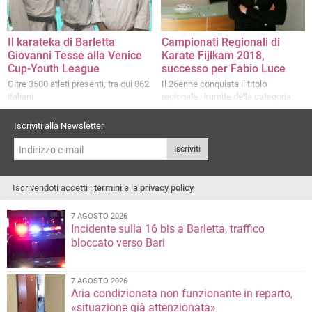
Il karateka di Barletta
Campionati Regionali di
Giovanni Tesse alla Venice
Karate Fijlkam 2018,
Cup-Youth League
successo per Fabio Luce
Oltre 3500 atleti presenti, tra cui 862
Il 26enne conquista il titolo
italiani
regionale i kumite della categoria
-84 kg
Iscriviti alla Newsletter
Iscriviti
Iscrivendoti accetti i
termini
e la
privacy policy
7 AGOSTO 2026
Incidente sulla 16 bis a Barletta, traffico
bloccato verso Bari
7 AGOSTO 2026
Aria condizionata non funzionante in reparto,
«situazione già attenzionata»