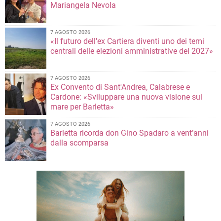
Mariangela Nevola
7 AGOSTO 2026
«Il futuro dell'ex Cartiera diventi uno dei temi
centrali delle elezioni amministrative del 2027»
7 AGOSTO 2026
Ex Convento di Sant'Andrea, Calabrese e
Cardone: «Sviluppare una nuova visione sul
mare per Barletta»
7 AGOSTO 2026
Barletta ricorda don Gino Spadaro a vent’anni
dalla scomparsa