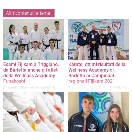
Altri contenuti a tema
Esami Fijlkam a Triggiano,
Karate, ottimi risultati della
da Barletta anche gli atleti
Wellness Academy di
della Wellnass Academy
Barletta ai Campionati
Funakoshi
regionali Fijlkam 2021
Presente all’evento in qualità di
Savino Luce: «La città di Barletta ha
commissario di esami FIJLKAM il
bisogno di sport e di una sana
Maestro barlettano VI dan Savino
educazione per i giovani»
Luce