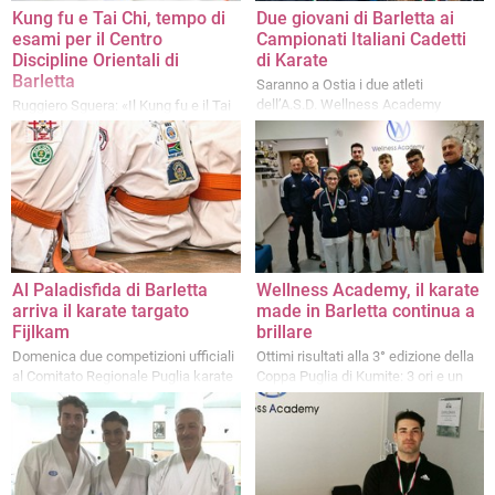
Kung fu e Tai Chi, tempo di
Due giovani di Barletta ai
esami per il Centro
Campionati Italiani Cadetti
Discipline Orientali di
di Karate
Barletta
Saranno a Ostia i due atleti
dell’A.S.D. Wellness Academy
Ruggiero Sguera: «Il Kung fu e il Tai
Chi sono arti meravigliose, non
lasciamo che si estinguano»
Al Paladisfida di Barletta
Wellness Academy, il karate
arriva il karate targato
made in Barletta continua a
Fijlkam
brillare
Domenica due competizioni ufficiali
Ottimi risultati alla 3° edizione della
al Comitato Regionale Puglia karate
Coppa Puglia di Kumite: 3 ori e un
al Paladisfida
bronzo