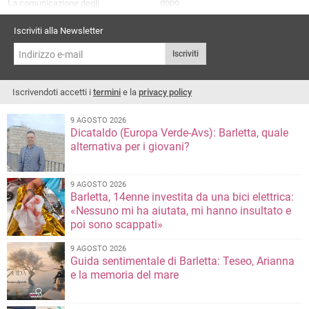
dopo
La comunicazione degli
organizzatori
Iscriviti alla Newsletter
Iscriviti
Iscrivendoti accetti i
termini
e la
privacy policy
9 AGOSTO 2026
Dicataldo (Europa Verde-Avs): Barletta, quale
alternativa per i giovani?
9 AGOSTO 2026
Barletta, 14enne investita da una bici elettrica:
«Nessuno mi ha aiutata, mi hanno insultato e
poi sono scappati»
9 AGOSTO 2026
Guida sentimentale di Barletta: Teseo, Arianna
e la memoria del mare