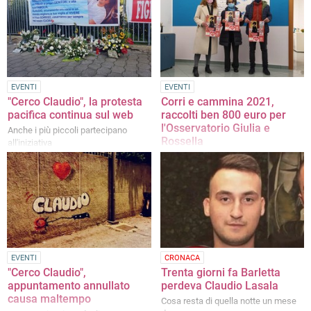
EVENTI
EVENTI
"Cerco Claudio", la protesta
Corri e cammina 2021,
pacifica continua sul web
raccolti ben 800 euro per
l'Osservatorio Giulia e
Anche i più piccoli partecipano
Rossella
all'iniziativa
Grazie all'iniziativa della Barletta
Sportiva le donazioni serviranno a
sostenere il percorso di una donna
vittima di violenza
EVENTI
CRONACA
"Cerco Claudio",
Trenta giorni fa Barletta
appuntamento annullato
perdeva Claudio Lasala
causa maltempo
Cosa resta di quella notte un mese