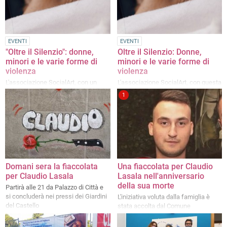
EVENTI
EVENTI
"Oltre il Silenzio": donne,
Oltre il Silenzio: Donne,
minori e le varie forme di
minori e le varie forme di
violenza
violenza
L'associazione SocialArt, con un
L'associazione SocialArt, con questa
nuovo incontro, mette i
nuova rassegna, mette i
1
professionisti a dispozione dei
professionisti al servizio dei cittadini
cittadini
Domani sera la fiaccolata
Una fiaccolata per Claudio
per Claudio Lasala
Lasala nell'anniversario
della sua morte
Partirà alle 21 da Palazzo di Città e
si concluderà nei pressi dei Giardini
L'iniziativa voluta dalla famiglia è
del Castello
stata accolta dal Comune