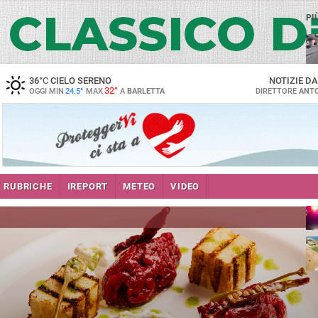
PI
36
°C
CIELO SERENO
NOTIZIE D
32°
OGGI MIN
24.5°
MAX
A
BARLETTA
DIRETTORE
ANTO
se
RUBRICHE
IREPORT
METEO
VIDEO