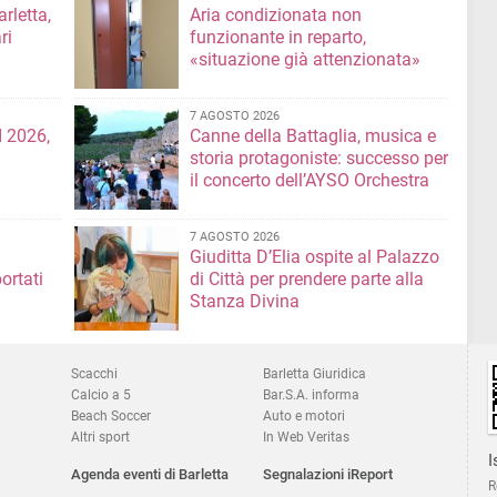
rletta,
Aria condizionata non
ri
funzionante in reparto,
«situazione già attenzionata»
7 AGOSTO 2026
 2026,
Canne della Battaglia, musica e
storia protagoniste: successo per
il concerto dell’AYSO Orchestra
7 AGOSTO 2026
Giuditta D’Elia ospite al Palazzo
ortati
di Città per prendere parte alla
Stanza Divina
Scacchi
Barletta Giuridica
Calcio a 5
Bar.S.A. informa
Beach Soccer
Auto e motori
Altri sport
In Web Veritas
I
Agenda eventi di Barletta
Segnalazioni iReport
R