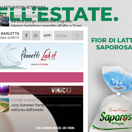
Ù LETTI QUESTA SETTIMANA
MERCOLEDÌ 5 AGOSTO
Barletta piange Gioacchino Dagnello:
64enne barlettano investito all'alba a Trani
A
BARLETTA
GIOVEDÌ 6 AGOSTO
APP
Il ricordo di "Cecco", il benzinaio col
NIO QUINTO
sorriso: «Contava i giorni che lo
paravano dalla pensione»
MERCOLEDÌ 5 AGOSTO
Jova Summer Party, giovedì mattina
sopralluogo nell'area dell'evento
DOMENICA 2 AGOSTO
Beni confiscati alla mafia. Nasce il servizio
di Co-housing
VENERDÌ 7 AGOSTO
Incidente sulla 16 bis a Barletta, traffico
bloccato verso Bari
GIOVEDÌ 6 AGOSTO
Jova Summer Party, nuovi campionamenti
nell'area dell'evento