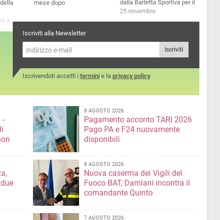
dalla Barletta Sportiva per il
 della
mese dopo
25 novembre
no a
so di una
Iscriviti alla Newsletter
olenza
Iscriviti
Iscrivendoti accetti i
termini
e la
privacy policy
8 AGOSTO 2026
 -
Pagamento acconto TARI 2026
li
Pago PA e F24 nuovamente
non
disponibili
8 AGOSTO 2026
a,
Nuova caserma dei Vigili del
 due
Fuoco BAT, Damiani incontra il
comandante Quinto
7 AGOSTO 2026