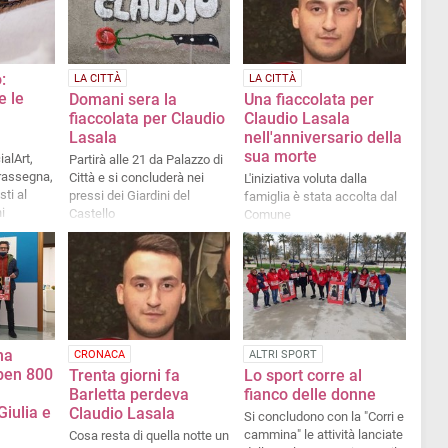
:
LA CITTÀ
LA CITTÀ
e le
Domani sera la
Una fiaccolata per
fiaccolata per Claudio
Claudio Lasala
Lasala
nell'anniversario della
sua morte
alArt,
Partirà alle 21 da Palazzo di
rassegna,
Città e si concluderà nei
L'iniziativa voluta dalla
sti al
pressi dei Giardini del
famiglia è stata accolta dal
i
Castello
Comune
na
CRONACA
ALTRI SPORT
 ben 800
Trenta giorni fa
Lo sport corre al
Barletta perdeva
fianco delle donne
Giulia e
Claudio Lasala
Si concludono con la "Corri e
cammina" le attività lanciate
Cosa resta di quella notte un