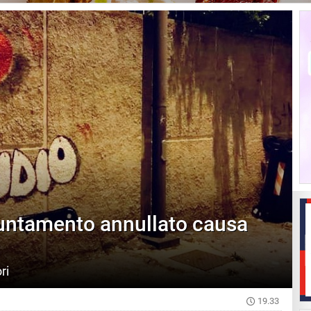
puntamento annullato causa
ri
19.33