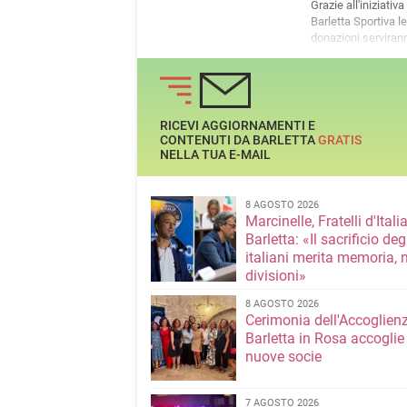
Grazie all'iniziativa
Barletta Sportiva le
donazioni serviran
sostenere il percor
donna vittima di vi
RICEVI AGGIORNAMENTI E
CONTENUTI DA BARLETTA
GRATIS
NELLA TUA E-MAIL
8 AGOSTO 2026
Marcinelle, Fratelli d'Italia
Barletta: «Il sacrificio deg
italiani merita memoria, 
divisioni»
8 AGOSTO 2026
Cerimonia dell'Accoglienz
Barletta in Rosa accoglie
nuove socie
7 AGOSTO 2026