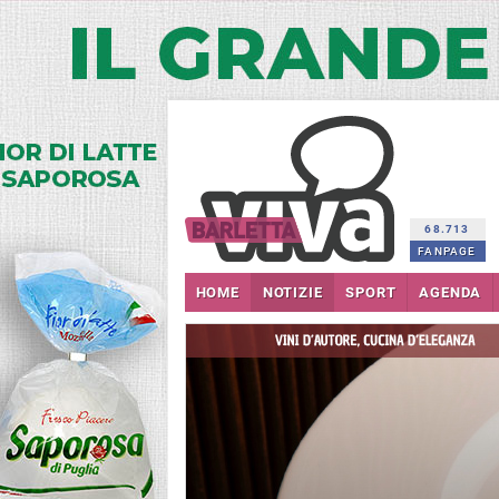
68.713
FANPAGE
HOME
NOTIZIE
SPORT
AGENDA