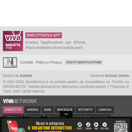
BARLETTAVIVA APP
Scarica l'applicazione per iPhone,
iPad e Android e ricevi notizie push
Contatti
Policy e Privacy
GOCITY NEWS PLATFORM
Notizie da
Barletta
Direttore
Antonio Quinto
© 2001-2026 BarlettaViva è un portale gestito da InnovaNews srl. Partita iva
08059640725. Testata giornalistica telematica registrata presso il Tribunale di
Trani. Tutti i diritti riservati.
BARLETTA
ANDRIA
BARI
BISCEGLIE
BITONTO
CANOSA
CERIGNOLA
CORATO
GIOVINAZZO
MARGHERITA DI SAVOIA
MINERVINO
MODUGNO
MOLFETTA
PUGLIA
RUVO