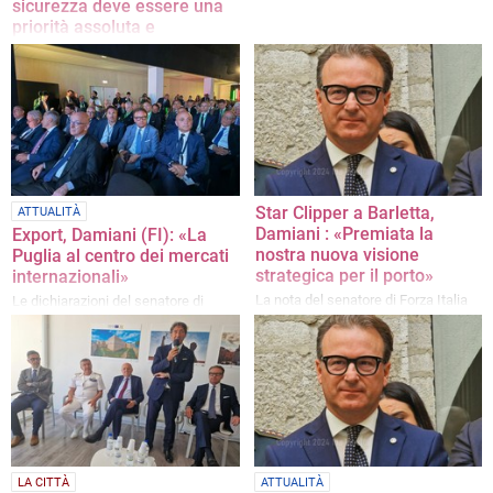
sicurezza deve essere una
priorità assoluta e
incondizionata»
La nota del senatore di Forza Italia
Dario Damiani
Star Clipper a Barletta,
ATTUALITÀ
Damiani : «Premiata la
Export, Damiani (FI): «La
nostra nuova visione
Puglia al centro dei mercati
strategica per il porto»
internazionali»
La nota del senatore di Forza Italia
Le dichiarazioni del senatore di
Forza Italia
LA CITTÀ
ATTUALITÀ