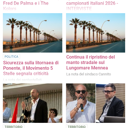
Fred De Palma e i The
campionati italiani 2026 -
Kolors
INTERVISTE
Appuntamento sabato 25 luglio a
La manifestazione si disputerà
Ponente, ingresso gratuito
presso la litoranea Pietro Mennea
dal 17 al 19 luglio prossimi
Continua il ripristino del
POLITICA
manto stradale sul
Sicurezza sulla litornaea di
Lungomare Mennea
Ponente, il Movimento 5
Stelle segnala criticità
La nota del sindaco Cannito
La nota dei pentastellati
TERRITORIO
TERRITORIO