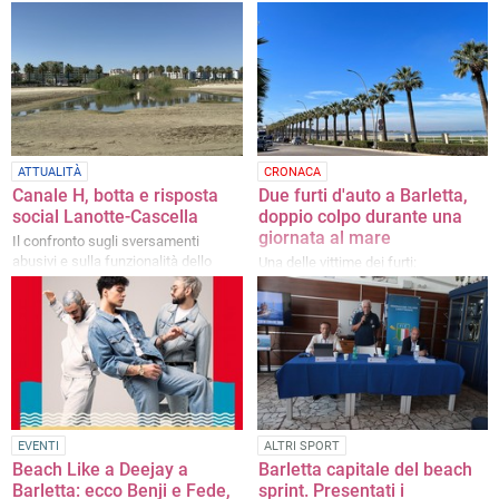
ATTUALITÀ
CRONACA
Canale H, botta e risposta
Due furti d'auto a Barletta,
social Lanotte-Cascella
doppio colpo durante una
giornata al mare
Il confronto sugli sversamenti
abusivi e sulla funzionalità dello
Una delle vittime dei furti:
scolo
"Situazione insostenibile,
pretendiamo maggiori controlli"
EVENTI
ALTRI SPORT
Beach Like a Deejay a
Barletta capitale del beach
Barletta: ecco Benji e Fede,
sprint. Presentati i