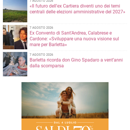
7 AGOSTO 2026
«Il futuro dell'ex Cartiera diventi uno dei temi
centrali delle elezioni amministrative del 2027»
7 AGOSTO 2026
Ex Convento di Sant'Andrea, Calabrese e
Cardone: «Sviluppare una nuova visione sul
mare per Barletta»
7 AGOSTO 2026
Barletta ricorda don Gino Spadaro a vent’anni
dalla scomparsa