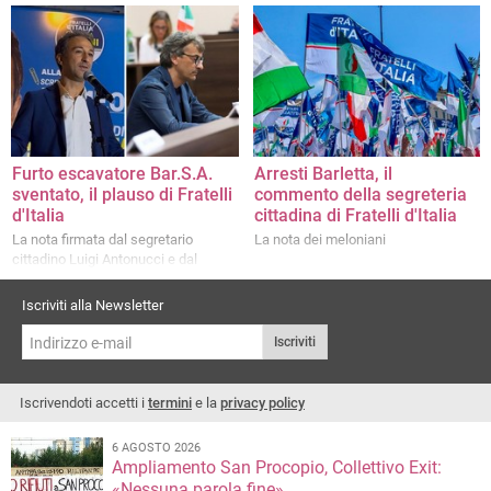
PD non può nascondersi dietro un
La nota di Fratelli d'italia
dito"
Furto escavatore Bar.S.A.
Arresti Barletta, il
sventato, il plauso di Fratelli
commento della segreteria
d'Italia
cittadina di Fratelli d'Italia
La nota firmata dal segretario
La nota dei meloniani
cittadino Luigi Antonucci e dal
capogruppo consiliare Riccardo
Memeo
Iscriviti alla Newsletter
Iscriviti
Iscrivendoti accetti i
termini
e la
privacy policy
6 AGOSTO 2026
Ampliamento San Procopio, Collettivo Exit:
«Nessuna parola fine»