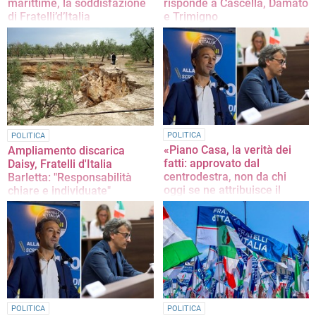
marittime, la soddisfazione
risponde a Cascella, Damato
di Fratelli’d’Italia
e Trimigno
La nota firmata dal segretario
La nota firmata dal capogruppo
cittadino Luigi Antonucci
consiliare Riccardo Memeo
POLITICA
POLITICA
«Piano Casa, la verità dei
Ampliamento discarica
fatti: approvato dal
Daisy, Fratelli d'Italia
centrodestra, non da chi
Barletta: "Responsabilità
oggi se ne attribuisce il
chiare e individuate"
merito»
La nota degli esponenti cittadini: "Il
PD non può nascondersi dietro un
La nota di Fratelli d'italia
dito"
POLITICA
POLITICA