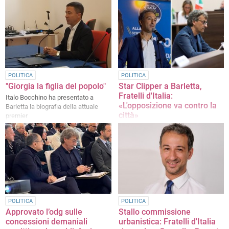
POLITICA
POLITICA
"Giorgia la figlia del popolo"
Star Clipper a Barletta,
Fratelli d'Italia:
Italo Bocchino ha presentato a
«L'opposizione va contro la
Barletta la biografia della attuale
città»
premier
La nota dei meloniani
POLITICA
POLITICA
Approvato l’odg sulle
Stallo commissione
concessioni demaniali
urbanistica: Fratelli d'Italia