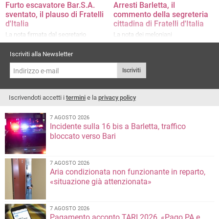
Furto escavatore Bar.S.A.
Arresti Barletta, il
sventato, il plauso di Fratelli
commento della segreteria
d'Italia
cittadina di Fratelli d'Italia
La nota firmata dal segretario
La nota dei meloniani
cittadino Luigi Antonucci e dal
capogruppo consiliare Riccardo
Iscriviti alla Newsletter
Memeo
Iscriviti
Iscrivendoti accetti i
termini
e la
privacy policy
7 AGOSTO 2026
Incidente sulla 16 bis a Barletta, traffico
bloccato verso Bari
7 AGOSTO 2026
Aria condizionata non funzionante in reparto,
«situazione già attenzionata»
7 AGOSTO 2026
Pagamento acconto TARI 2026, «Pago PA e