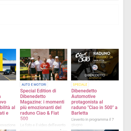
AUTO E MOTORI
SPECIALE
Special Edition di
Dibenedetto
a
Dibenedetto
Automotive
ovo
Magazine: i momenti
protagonista al
ilità al
più emozionanti del
raduno "Ciao in 500" a
ati e
raduno Ciao & Fiat
Barletta
500
L'evento in programma il 7
giugno
nnovazione
Le foto e il video dell'evento
eta: il
del 7 giugno