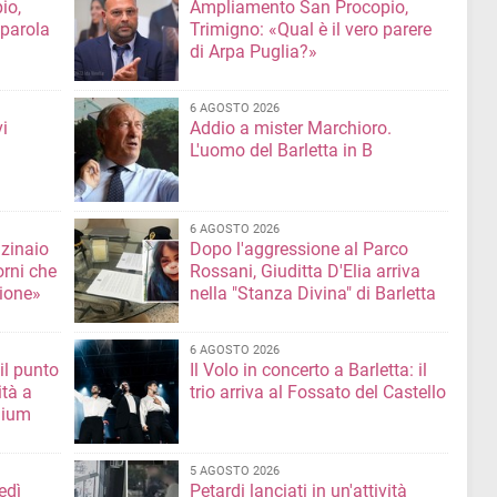
io,
Ampliamento San Procopio,
 parola
Trimigno: «Qual è il vero parere
di Arpa Puglia?»
6 AGOSTO 2026
i
Addio a mister Marchioro.
L'uomo del Barletta in B
6 AGOSTO 2026
nzinaio
Dopo l'aggressione al Parco
orni che
Rossani, Giuditta D'Elia arriva
ione»
nella "Stanza Divina" di Barletta
6 AGOSTO 2026
il punto
Il Volo in concerto a Barletta: il
ità a
trio arriva al Fossato del Castello
mium
5 AGOSTO 2026
edì
Petardi lanciati in un'attività