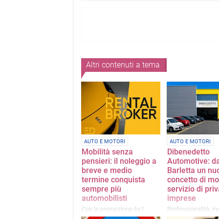
Altri contenuti a tema
AUTO E MOTORI
AUTO E MOTORI
Mobilità senza
Dibenedetto
pensieri: il noleggio a
Automotive: d
breve e medio
Barletta un nu
termine conquista
concetto di mob
sempre più
servizio di priv
automobilisti
imprese
Con la promozione 6+1
Professionalità, i
noleggi un'auto per 6 giorni e
e assistenza compl