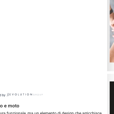
d by
to e moto
tura funzionale, ma un elemento di design che arricchisce