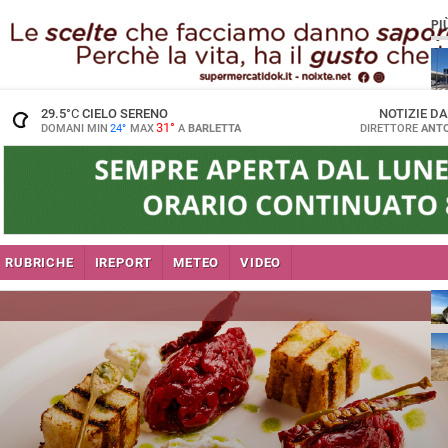
PI
29.5
°C
CIELO SERENO
NOTIZIE D
31°
DOMANI MIN
24°
MAX
A
BARLETTA
DIRETTORE
ANTO
RUBRICHE
IREPORT
METEO
VIDEO