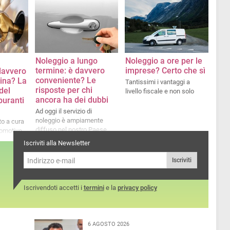
i
otive
Noleggio a lungo
Noleggio a ore per le
termine: è davvero
imprese? Certo che sì
davvero
conveniente? Le
zina? La
Tantissimi i vantaggi a
risposte per chi
del
livello fiscale e non solo
ancora ha dei dubbi
buranti
Ad oggi il servizio di
noleggio è ampiamente
o a cura
diffuso nel nostro Paese,
tomotive
non solo tra le aziende
Iscriviti alla Newsletter
Iscriviti
Iscrivendoti accetti i
termini
e la
privacy policy
6 AGOSTO 2026