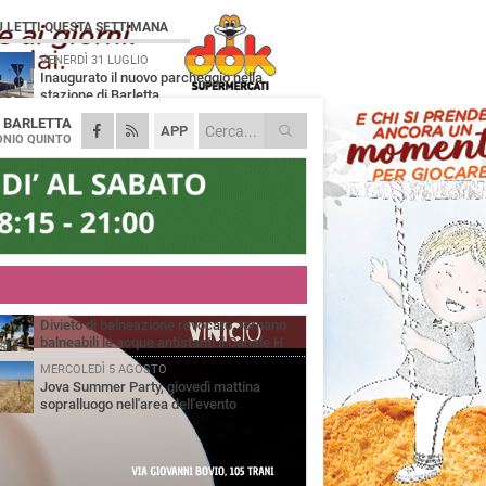
Ù LETTI QUESTA SETTIMANA
VENERDÌ 31 LUGLIO
Inaugurato il nuovo parcheggio nella
stazione di Barletta
A
BARLETTA
MERCOLEDÌ 5 AGOSTO
APP
Barletta piange Gioacchino Dagnello:
NIO QUINTO
64enne barlettano investito all'alba a Trani
GIOVEDÌ 30 LUGLIO
Rapina all'Ipercoop di Barletta: nel mirino la
gioielleria, banditi in fuga
DOMENICA 2 AGOSTO
Beni confiscati alla mafia. Nasce il servizio
di Co-housing
VENERDÌ 31 LUGLIO
Divieto di balneazione revocato, tornano
balneabili le acque antistanti il Canale H
MERCOLEDÌ 5 AGOSTO
Jova Summer Party, giovedì mattina
sopralluogo nell'area dell'evento