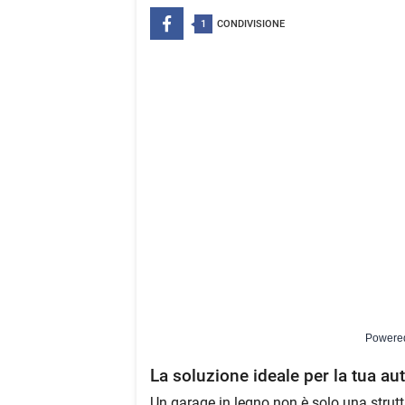
1
CONDIVISIONE
Powere
La soluzione ideale per la tua au
Un garage in legno non è solo una strut