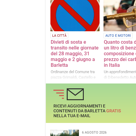
il 7° giorno è gratuito
modello vincente d
Dibenedetto Autom
LA CITTÀ
AUTO E MOTORI
Divieti di sosta e
Quanto costa 
transito nelle giornate
un litro di ben
del 28 maggio, 31
composizione 
maggio e 2 giugno a
prezzo dei car
Barletta
in Italia
Ordinanze del Comune tra
Un approfondiment
piazza Grimaldi, Castello e
di Dibenedetto Au
quartiere Buon Pastore
RICEVI AGGIORNAMENTI E
CONTENUTI DA BARLETTA
GRATIS
NELLA TUA E-MAIL
6 AGOSTO 2026