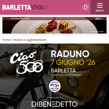
MENU
Home
Notizie e aggiornamenti