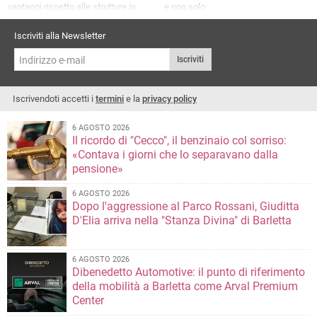
vantaggi rispetto alle strutture in
e non solo
metallo o cemento
Iscriviti alla Newsletter
Iscriviti
Iscrivendoti accetti i
termini
e la
privacy policy
6 AGOSTO 2026
Il ricordo di "Cecco", il benzinaio col sorriso:
«Contava i giorni che lo separavano dalla
pensione»
6 AGOSTO 2026
Dopo l'aggressione al Parco Rossani, Giuditta
D'Elia arriva nella "Stanza Divina" di Barletta
6 AGOSTO 2026
Dibenedetto Automotive: il punto di riferimento
della mobilità a Barletta come Arval Premium
Center