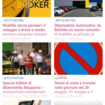
AUTO E MOTORI
AUTO E MOTORI
Mobilità senza pensieri: il
Dibenedetto Automotive: da
noleggio a breve e medio
Barletta un nuovo concetto
termine conquista sempre
di mobilità al servizio di
più automobilisti
privati e imprese
Con la promozione 6+1 noleggi
Professionalità, innovazione e
un'auto per 6 giorni e il 7° giorno è
assistenza completa: il modello
gratuito
vincente di Dibenedetto Automotive
AUTO E MOTORI
LA CITTÀ
Special Edition di
Divieti di sosta e transito
Dibenedetto Magazine: i
nelle giornate del 28
momenti più emozionanti
maggio, 31 maggio e 2
del raduno Ciao & Fiat 500
giugno a Barletta
Le foto e il video dell'evento del 7
Ordinanze del Comune tra piazza