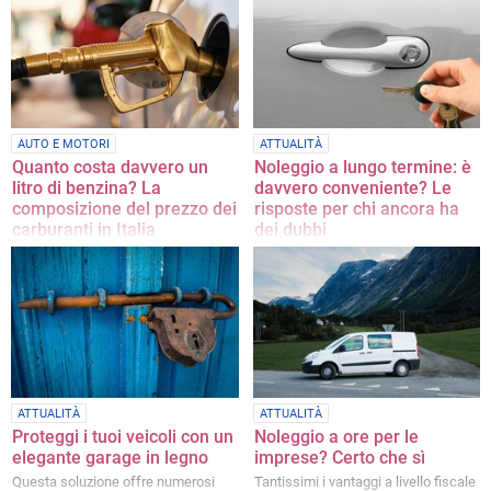
giugno
Grimaldi, Castello e quartiere Buon
Pastore
AUTO E MOTORI
ATTUALITÀ
Quanto costa davvero un
Noleggio a lungo termine: è
litro di benzina? La
davvero conveniente? Le
composizione del prezzo dei
risposte per chi ancora ha
carburanti in Italia
dei dubbi
Un approfondimento a cura di
Ad oggi il servizio di noleggio è
Dibenedetto Automotive
ampiamente diffuso nel nostro
Paese, non solo tra le aziende
ATTUALITÀ
ATTUALITÀ
Proteggi i tuoi veicoli con un
Noleggio a ore per le
elegante garage in legno
imprese? Certo che sì
Questa soluzione offre numerosi
Tantissimi i vantaggi a livello fiscale