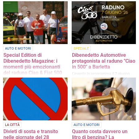
Con la promozione 6+1 noleggi
Professionalità, innovazione e
un'auto per 6 giorni e il 7° giorno è
assistenza completa: il modello
gratuito
vincente di Dibenedetto Automotive
AUTO E MOTORI
SPECIALE
Special Edition di
Dibenedetto Automotive
Dibenedetto Magazine: i
protagonista al raduno "Ciao
momenti più emozionanti
in 500" a Barletta
del raduno Ciao & Fiat 500
L'evento in programma il 7 giugno
Le foto e il video dell'evento del 7
giugno
LA CITTÀ
AUTO E MOTORI
Divieti di sosta e transito
Quanto costa davvero un
nelle giornate del 28
litro di benzina? La