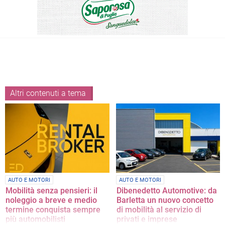
Altri contenuti a tema
AUTO E MOTORI
AUTO E MOTORI
Mobilità senza pensieri: il
Dibenedetto Automotive: da
noleggio a breve e medio
Barletta un nuovo concetto
termine conquista sempre
di mobilità al servizio di
più automobilisti
privati e imprese