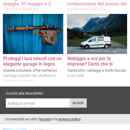
maggio, 31 maggio e 2
composizione del prezzo dei
giugno a Barletta
carburanti in Italia
Ordinanze del Comune tra piazza
Un approfondimento a cura di
Grimaldi, Castello e quartiere Buon
Dibenedetto Automotive
Pastore
Proteggi i tuoi veicoli con un
Noleggio a ore per le
elegante garage in legno
imprese? Certo che sì
Questa soluzione offre numerosi
Tantissimi i vantaggi a livello fiscale
vantaggi rispetto alle strutture in
e non solo
metallo o cemento
Iscriviti alla Newsletter
Iscriviti
Iscrivendoti accetti i
termini
e la
privacy policy