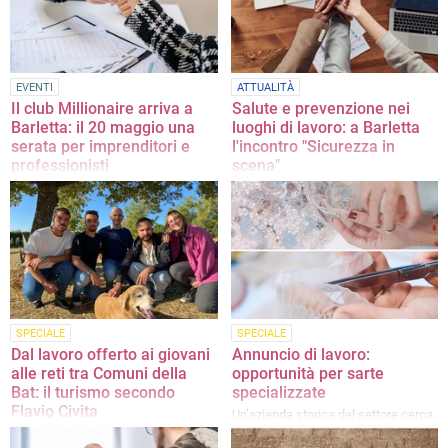
EVENTI
ATTUALITÀ
Il club Millionaire arriva a
Salute e prevenzione nei
Barletta: il 20 maggio una
luoghi di lavoro: a Barletta
serata per imprenditori e
l'incontro "Sicurezza in
professionisti
scena"
L’appuntamento si svolgerà alle ore
Appuntamento questo pomeriggio
17:00 presso il Circolo Tennis “Hugo
alle ore 15:30 al castello Svevo
Simmen”
SPECIALE
SPECIALE
Dal lavoro offerto ai giovani
Annuncio di lavoro:
alle reti tra Comuni della
opportunità per sarte
Bat: il turismo secondo
specializzate
Flavio Civita
Un’azienda storica del settore cerca
una sarta campionarista con
Il candidato al Consiglio regionale