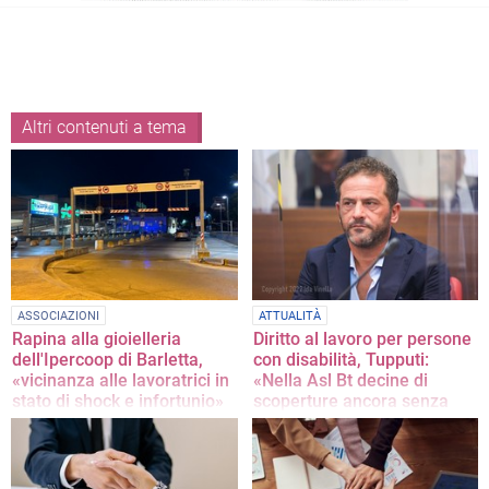
Altri contenuti a tema
ASSOCIAZIONI
ATTUALITÀ
Rapina alla gioielleria
Diritto al lavoro per persone
dell'Ipercoop di Barletta,
con disabilità, Tupputi:
«vicinanza alle lavoratrici in
«Nella Asl Bt decine di
stato di shock e infortunio»
scoperture ancora senza
risposte»
La nota della Filcams Bat
La nota del Consigliere Comunale
Vito Tupputi