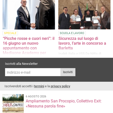
comprovata esperienza e un’addetta
della Puglia con Fratelli d’Italia porta
alla macchina lineare
il suo know how nel settore: «Ho
dato in concessione la mia struttura
ricettiva ad andriesi che volevano
rientrare dall’estero»
SPECIALE
SCUOLA E LAVORO
“Picche rosse e cuori neri”: il
Sicurezza sul luogo di
16 giugno un nuovo
lavoro, l’arte in concorso a
appuntamento con
Barletta
Mediaone Academy per
Irudek Italia e IISS De Nittis di
scardinare le trappole
nuovo partners per la
mentali
sensibilizzazione giovanile alla
Iscriviti alla Newsletter
cultura della sicurezza
A Barletta incontro gratuito
Iscriviti
di networking e crescita
personale aperto alla cittadinanza
Iscrivendoti accetti i
termini
e la
privacy policy
6 AGOSTO 2026
Ampliamento San Procopio, Collettivo Exit:
«Nessuna parola fine»