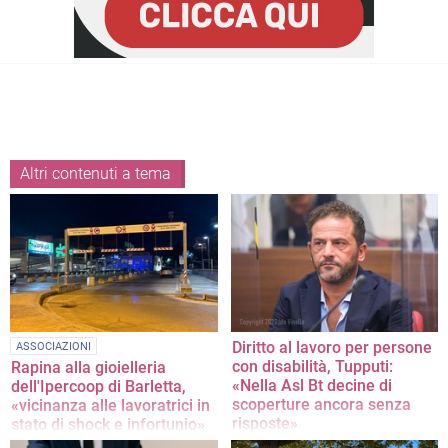
Altri contenuti a tema
Diritto al lavoro per persone
ASSOCIAZIONI
con disabilità, Tupputi:
Rapina alla gioielleria
«Nella Asl Bt decine di
dell'Ipercoop di Barletta,
scoperture ancora senza
«vicinanza alle lavoratrici in
risposte»
stato di shock e infortunio»
La nota del Consigliere Comunale
La nota della Filcams Bat