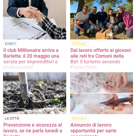
Vito Tupputi
EVENTI
SPECIALE
Il club Millionaire arriva a
Dal lavoro offerto ai giovani
Barletta: il 20 maggio una
alle reti tra Comuni della
serata per imprenditori e
Bat: il turismo secondo
professionisti
Flavio Civita
L’appuntamento si svolgerà alle ore
Il candidato al Consiglio regionale
17:00 presso il Circolo Tennis “Hugo
della Puglia con Fratelli d’Italia porta
Simmen”
il suo know how nel settore: «Ho
dato in concessione la mia struttura
ricettiva ad andriesi che volevano
rientrare dall’estero»
LA CITTÀ
SPECIALE
Prevenzione e sicurezza al
Annuncio di lavoro:
lavoro, se ne parla lunedì a
opportunità per sarte