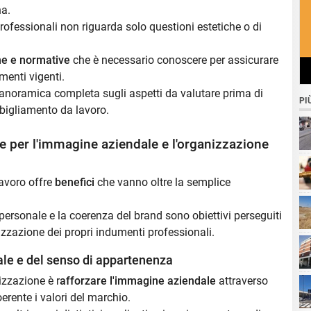
na.
rofessionali non riguarda solo questioni estetiche o di
che e normative
che è necessario conoscere per assicurare
menti vigenti.
panoramica completa sugli aspetti da valutare prima di
PI
bbigliamento da lavoro.
ne per l'immagine aziendale e l'organizzazione
lavoro offre
benefici
che vanno oltre la semplice
se
l personale e la coerenza del brand sono obiettivi perseguiti
zzazione dei propri indumenti professionali.
ale e del senso di appartenenza
izzazione è r
afforzare l'immagine aziendale
attraverso
erente i valori del marchio.