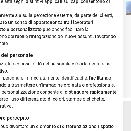
i e altri segni distintivi applicati sui capi consentono di
mente sia sulla percezione esterna, da parte dei clienti,
are un senso di appartenenza tra i lavoratori.
to e personalizzato
può anche facilitare la
one dei ruoli e l'integrazione dei nuovi assunti, favorendo
nale.
à del personale
enza, la riconoscibilità del personale è fondamentale per
tivo
.
l personale immediatamente identificabile,
facilitando
do a trasmettere un'immagine ordinata e professionale.
 la personalizzazione consente di
distinguere rapidamente
rso l'uso differenziato di colori, stampe o etichette,
rativa.
ore percepito
 può diventare un
elemento di differenziazione rispetto