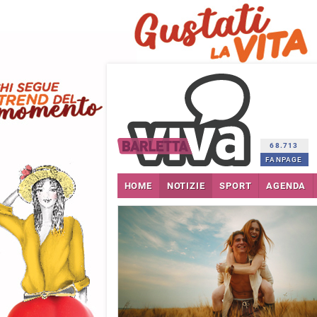
68.713
FANPAGE
HOME
NOTIZIE
SPORT
AGENDA