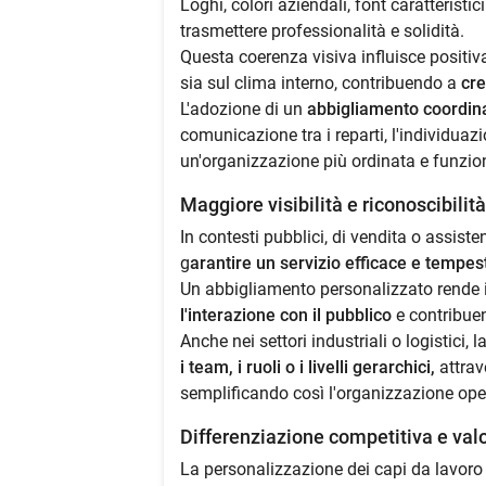
Loghi, colori aziendali, font caratteristic
trasmettere professionalità e solidità.
Questa coerenza visiva influisce positiva
sia sul clima interno, contribuendo a
cre
L'adozione di un
abbigliamento coordina
comunicazione tra i reparti, l'individuazi
un'organizzazione più ordinata e funzio
Maggiore visibilità e riconoscibilit
In contesti pubblici, di vendita o assist
g
arantire un servizio efficace e tempes
Un abbigliamento personalizzato rende i
l'interazione con il pubblico
e contribuen
Anche nei settori industriali o logistici,
i team, i ruoli o i livelli gerarchici,
attrave
semplificando così l'organizzazione ope
Differenziazione competitiva e val
La personalizzazione dei capi da lavoro