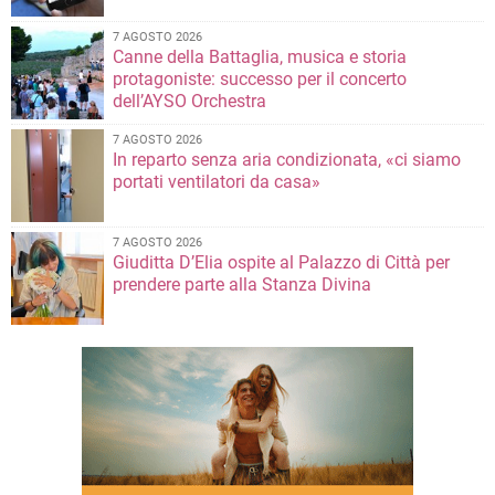
7 AGOSTO 2026
Canne della Battaglia, musica e storia
protagoniste: successo per il concerto
dell’AYSO Orchestra
7 AGOSTO 2026
In reparto senza aria condizionata, «ci siamo
portati ventilatori da casa»
7 AGOSTO 2026
Giuditta D’Elia ospite al Palazzo di Città per
prendere parte alla Stanza Divina