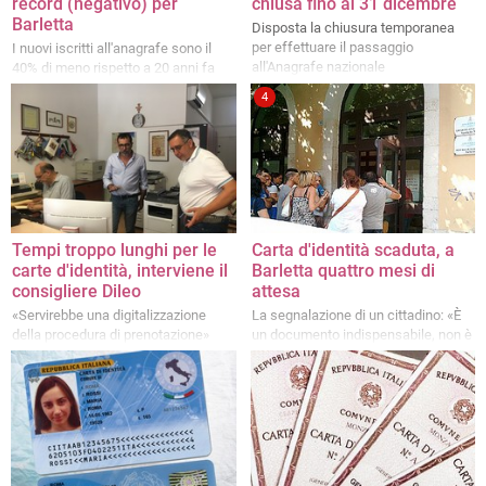
record (negativo) per
chiusa fino al 31 dicembre
Barletta
Disposta la chiusura temporanea
per effettuare il passaggio
I nuovi iscritti all'anagrafe sono il
all'Anagrafe nazionale
40% di meno rispetto a 20 anni fa
4
Tempi troppo lunghi per le
Carta d'identità scaduta, a
carte d'identità, interviene il
Barletta quattro mesi di
consigliere Dileo
attesa
«Servirebbe una digitalizzazione
La segnalazione di un cittadino: «È
della procedura di prenotazione»
un documento indispensabile, non è
giusto attendere così tanto»