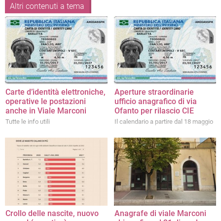
Altri contenuti a tema
Carte d’identità elettroniche,
Aperture straordinarie
operative le postazioni
ufficio anagrafico di via
anche in Viale Marconi
Ofanto per rilascio CIE
Tutte le info utili
Il calendario a partire dal 18 maggio
Crollo delle nascite, nuovo
Anagrafe di viale Marconi