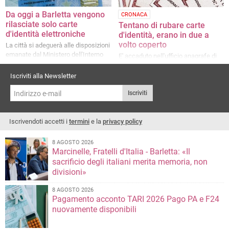
Da oggi a Barletta vengono
CRONACA
rilasciate solo carte
Tentano di rubare carte
d'identità elettroniche
d'identità, erano in due a
volto coperto
La città si adeguerà alle disposizioni
emanate dal Ministero dell'Interno
E' accaduto nell'ufficio anagrafe di
via Ofanto
Iscriviti alla Newsletter
Iscriviti
Iscrivendoti accetti i
termini
e la
privacy policy
8 AGOSTO 2026
Marcinelle, Fratelli d'Italia - Barletta: «Il
sacrificio degli italiani merita memoria, non
divisioni»
8 AGOSTO 2026
Pagamento acconto TARI 2026 Pago PA e F24
nuovamente disponibili