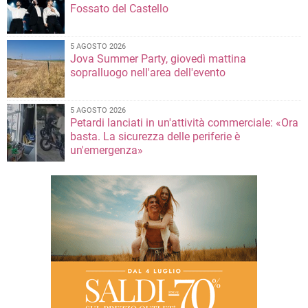
Fossato del Castello
5 AGOSTO 2026
Jova Summer Party, giovedì mattina
sopralluogo nell'area dell'evento
5 AGOSTO 2026
Petardi lanciati in un'attività commerciale: «Ora
basta. La sicurezza delle periferie è
un'emergenza»