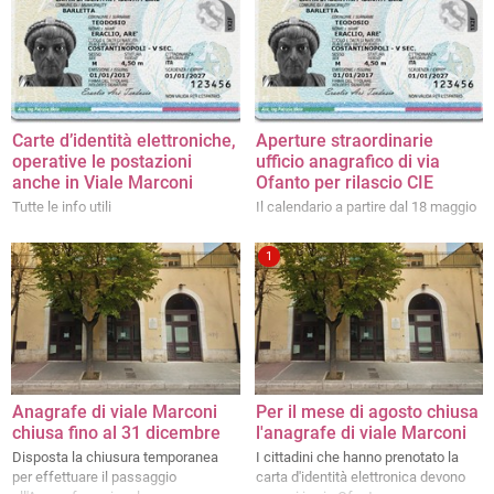
Carte d’identità elettroniche,
Aperture straordinarie
operative le postazioni
ufficio anagrafico di via
anche in Viale Marconi
Ofanto per rilascio CIE
Tutte le info utili
Il calendario a partire dal 18 maggio
1
Anagrafe di viale Marconi
Per il mese di agosto chiusa
chiusa fino al 31 dicembre
l'anagrafe di viale Marconi
Disposta la chiusura temporanea
I cittadini che hanno prenotato la
per effettuare il passaggio
carta d'identità elettronica devono