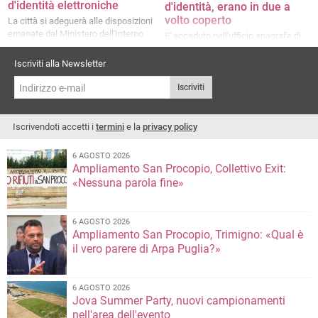
d'identità elettroniche
d'identità, erano in due a
volto coperto
La città si adeguerà alle disposizioni
emanate dal Ministero dell'Interno
E' accaduto nell'ufficio anagrafe di
via Ofanto
Iscriviti alla Newsletter
Iscriviti
Iscrivendoti accetti i
termini
e la
privacy policy
6 AGOSTO 2026
Ampliamento San Procopio, Collettivo Exit:
«Nessuna parola fine»
6 AGOSTO 2026
Ampliamento San Procopio, Trimigno: «Qual è
il vero parere di Arpa Puglia?»
6 AGOSTO 2026
Jova Summer Party, nuovi campionamenti
nell'area dell'evento