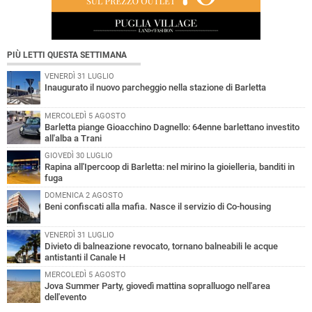
PIÙ LETTI QUESTA SETTIMANA
VENERDÌ 31 LUGLIO
Inaugurato il nuovo parcheggio nella stazione di Barletta
MERCOLEDÌ 5 AGOSTO
Barletta piange Gioacchino Dagnello: 64enne barlettano investito
all'alba a Trani
GIOVEDÌ 30 LUGLIO
Rapina all'Ipercoop di Barletta: nel mirino la gioielleria, banditi in
fuga
DOMENICA 2 AGOSTO
Beni confiscati alla mafia. Nasce il servizio di Co-housing
VENERDÌ 31 LUGLIO
Divieto di balneazione revocato, tornano balneabili le acque
antistanti il Canale H
MERCOLEDÌ 5 AGOSTO
Jova Summer Party, giovedì mattina sopralluogo nell'area
dell'evento