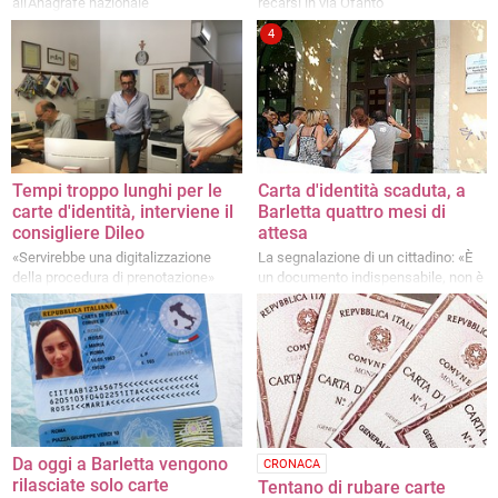
all'Anagrafe nazionale
recarsi in via Ofanto
4
Tempi troppo lunghi per le
Carta d'identità scaduta, a
carte d'identità, interviene il
Barletta quattro mesi di
consigliere Dileo
attesa
«Servirebbe una digitalizzazione
La segnalazione di un cittadino: «È
della procedura di prenotazione»
un documento indispensabile, non è
giusto attendere così tanto»
Da oggi a Barletta vengono
CRONACA
rilasciate solo carte
Tentano di rubare carte