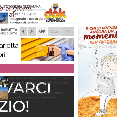
Ù LETTI QUESTA SETTIMANA
VENERDÌ 31 LUGLIO
Inaugurato il nuovo parcheggio nella
stazione di Barletta
A
BARLETTA
MERCOLEDÌ 5 AGOSTO
APP
Barletta piange Gioacchino Dagnello:
NIO QUINTO
64enne barlettano investito all'alba a Trani
GIOVEDÌ 30 LUGLIO
Rapina all'Ipercoop di Barletta: nel mirino la
gioielleria, banditi in fuga
DOMENICA 2 AGOSTO
Beni confiscati alla mafia. Nasce il servizio
di Co-housing
VENERDÌ 31 LUGLIO
Divieto di balneazione revocato, tornano
balneabili le acque antistanti il Canale H
MERCOLEDÌ 5 AGOSTO
Jova Summer Party, giovedì mattina
sopralluogo nell'area dell'evento