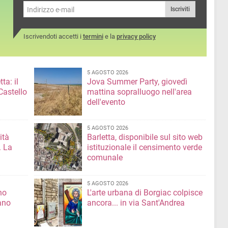
Iscriviti
Iscrivendoti accetti i
termini
e la
privacy policy
5 AGOSTO 2026
ta: il
Jova Summer Party, giovedì
Castello
mattina sopralluogo nell'area
dell'evento
5 AGOSTO 2026
ità
Barletta, disponibile sul sito web
. La
istituzionale il censimento verde
comunale
5 AGOSTO 2026
no
L'arte urbana di Borgiac colpisce
ano
ancora... in via Sant'Andrea