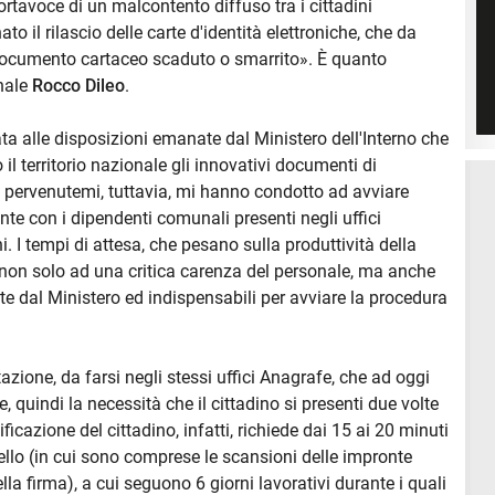
tavoce di un malcontento diffuso tra i cittadini
ato il rilascio delle carte d'identità elettroniche, che da
 documento cartaceo scaduto o smarrito». È quanto
unale
Rocco Dileo
.
ata alle disposizioni emanate dal Ministero dell'Interno che
 il territorio nazionale gli innovativi documenti di
 pervenutemi, tuttavia, mi hanno condotto ad avviare
te con i dipendenti comunali presenti negli uffici
ni. I tempi di attesa, che pesano sulla produttività della
non solo ad una critica carenza del personale, ma anche
te dal Ministero ed indispensabili per avviare la procedura
zione, da farsi negli stessi uffici Anagrafe, che ad oggi
, quindi la necessità che il cittadino si presenti due volte
ficazione del cittadino, infatti, richiede dai 15 ai 20 minuti
tello (in cui sono comprese le scansioni delle impronte
ella firma), a cui seguono 6 giorni lavorativi durante i quali