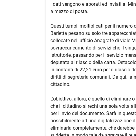
i dati vengono elaborati ed inviati al Mini
a mezzo di posta.
Questi tempi, moltiplicati per il numero 
Barletta pesano su solo tre apparecchia
collocate nell'ufficio Anagrafe di viale 
sovraccaricamento di servizi che il singo
istruttorie, passando per il servizio men
deputata al rilascio della carta. Ostacol
in contanti di 22,21 euro per il rilascio de
diritti di segreteria comunali. Da qui, la
cittadino.
L'obiettivo, allora, è quello di eliminar
che il cittadino si rechi una sola volta al
per l'invio del documento. Sarà in ques
possibilmente ad una digitalizzazione de
eliminarla completamente, che darebbe 
suddetta in modo tale da sgravare il rela