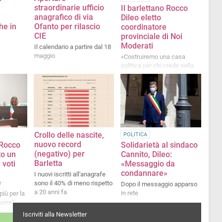
straordinarie ufficio
Il barlettano Rocco
anagrafico di via
Dileo eletto
he in
Ofanto per rilascio
coordinatore
CIE
provinciale di Noi
Moderati
Il calendario a partire dal 18
maggio
«Costruiremo una casa
politica per chi crede nella
serietà, nel merito, e nella
buona amministrazione»
Crollo delle nascite,
POLITICA
nuovo record
 Rocco
Solidarietà al sindaco
(negativo) per
to un
Cannito, Dileo:
Barletta
 voti
«Messaggio da
condannare»
I nuovi iscritti all'anagrafe
e
sono il 40% di meno rispetto
Dopo il messaggio apparso
a 20 anni fa
in rete
più per la
cuore"
Iscriviti alla Newsletter