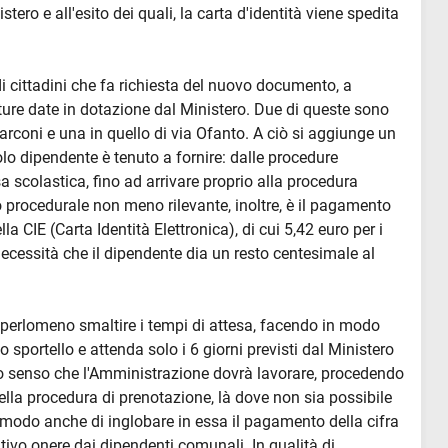
stero e all'esito dei quali, la carta d'identità viene spedita
di cittadini che fa richiesta del nuovo documento, a
ture date in dotazione dal Ministero. Due di queste sono
Marconi e una in quello di via Ofanto. A ciò si aggiunge un
lo dipendente è tenuto a fornire: dalle procedure
sa scolastica, fino ad arrivare proprio alla procedura
o procedurale non meno rilevante, inoltre, è il pagamento
lla CIE (Carta Identità Elettronica), di cui 5,42 euro per i
 necessità che il dipendente dia un resto centesimale al
e o perlomeno smaltire i tempi di attesa, facendo in modo
lo sportello e attenda solo i 6 giorni previsti dal Ministero
to senso che l'Amministrazione dovrà lavorare, procedendo
lla procedura di prenotazione, là dove non sia possibile
modo anche di inglobare in essa il pagamento della cifra
tivo onere dai dipendenti comunali. In qualità di