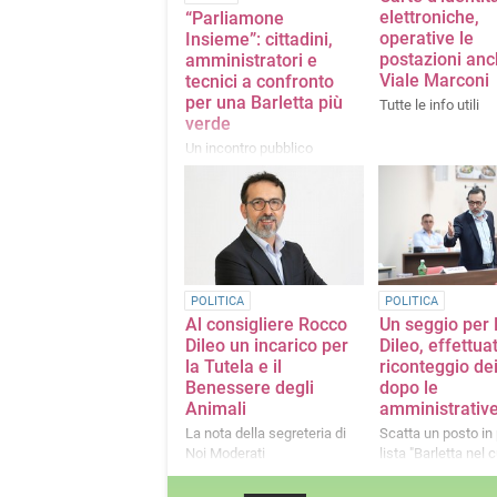
elettroniche,
“Parliamone
operative le
Insieme”: cittadini,
postazioni anc
amministratori e
Viale Marconi
tecnici a confronto
per una Barletta più
Tutte le info utili
verde
Un incontro pubblico
promosso da Rocco Dileo,
segretario Provinciale NOI
Moderati
POLITICA
POLITICA
Al consigliere Rocco
Un seggio per
Dileo un incarico per
Dileo, effettua
la Tutela e il
riconteggio dei
Benessere degli
dopo le
Animali
amministrativ
La nota della segreteria di
Scatta un posto in 
Noi Moderati
lista "Barletta nel 