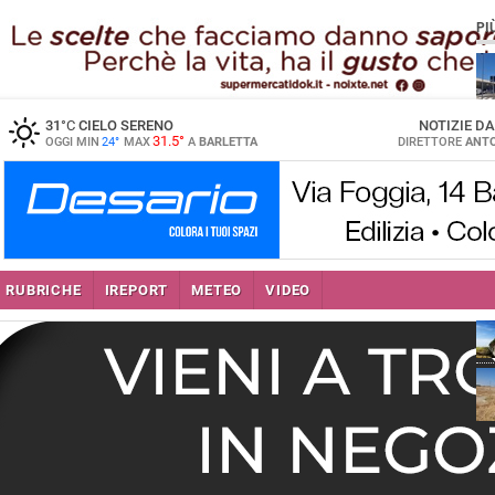
PI
31
°C
CIELO SERENO
NOTIZIE D
31.5°
OGGI MIN
24°
MAX
A
BARLETTA
DIRETTORE
ANTO
RUBRICHE
IREPORT
METEO
VIDEO