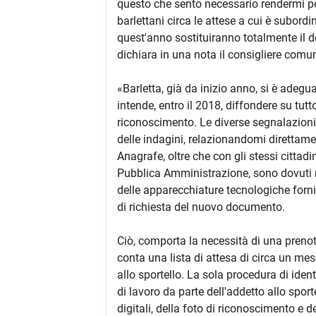
questo che sento necessario rendermi por
barlettani circa le attese a cui è subordin
quest'anno sostituiranno totalmente il
dichiara in una nota il consigliere com
«Barletta, già da inizio anno, si è adegu
intende, entro il 2018, diffondere su tutto
riconoscimento. Le diverse segnalazioni
delle indagini, relazionandomi direttamen
Anagrafe, oltre che con gli stessi cittadi
Pubblica Amministrazione, sono dovuti 
delle apparecchiature tecnologiche forni
di richiesta del nuovo documento.
Ciò, comporta la necessità di una prenota
conta una lista di attesa di circa un mese
allo sportello. La sola procedura di identi
di lavoro da parte dell'addetto allo spor
digitali, della foto di riconoscimento e d