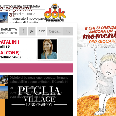
Ù LETTI QUESTA SETTIMANA
VENERDÌ 31 LUGLIO
Inaugurato il nuovo parcheggio nella
stazione di Barletta
A
BARLETTA
MERCOLEDÌ 5 AGOSTO
APP
Barletta piange Gioacchino Dagnello:
NIO QUINTO
64enne barlettano investito all'alba a Trani
GIOVEDÌ 30 LUGLIO
Rapina all'Ipercoop di Barletta: nel mirino la
gioielleria, banditi in fuga
DOMENICA 2 AGOSTO
Beni confiscati alla mafia. Nasce il servizio
di Co-housing
VENERDÌ 31 LUGLIO
Divieto di balneazione revocato, tornano
balneabili le acque antistanti il Canale H
MERCOLEDÌ 5 AGOSTO
Jova Summer Party, giovedì mattina
sopralluogo nell'area dell'evento