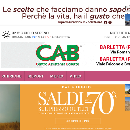
PI
32.5
°C
CIELO SERENO
NOTIZIE D
32°
DOMANI MIN
24°
MAX
A
BARLETTA
DIRETTORE
ANTO
RUBRICHE
IREPORT
METEO
VIDEO