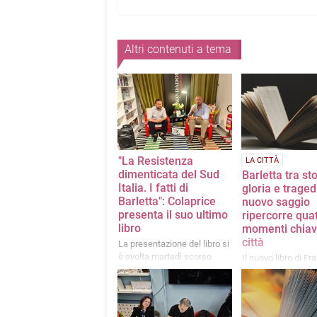
Altri contenuti a tema
"La Resistenza
LA CITTÀ
dimenticata del Sud
Barletta tra sto
Italia. I fatti di
gloria e traged
Barletta": Colaprice
nuovo saggio
presenta il suo ultimo
ripercorre qua
libro
momenti chiav
città
La presentazione del libro si
è svolta martedì scorso
Il nuovo libro di F
presso la libreria Mondadori
Pinto intitolato "D
d’Oro. Quattro tapp
storia di Barletta”