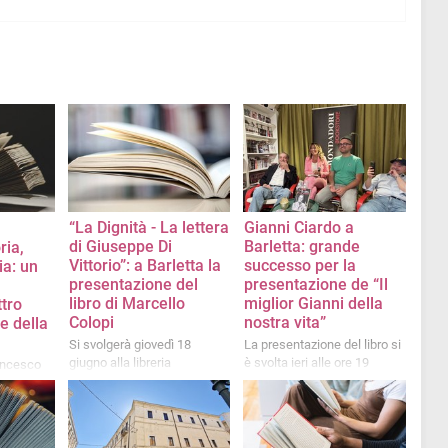
“La Dignità - La lettera
Gianni Ciardo a
di Giuseppe Di
Barletta: grande
ria,
Vittorio”: a Barletta la
successo per la
ia: un
presentazione del
presentazione de “Il
libro di Marcello
miglior Gianni della
ttro
Colopi
nostra vita”
e della
Si svolgerà giovedì 18
La presentazione del libro si
giugno alla libreria
è svolta ieri alle ore 19
rancesco
Mondadori
presso la libreria Mondadori
i Sangue e
di Barletta
e nella