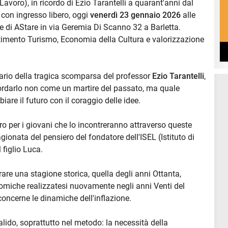
Lavoro), in ricordo di Ezio Tarantelli a quarant'anni dal
 con ingresso libero, oggi
venerdì 23 gennaio 2026
alle
de di AStare in via Geremia Di Scanno 32 a Barletta.
rtimento Turismo, Economia della Cultura e valorizzazione
ario della tragica scomparsa del professor
Ezio Tarantelli
,
cordarlo non come un martire del passato, ma quale
re il futuro con il coraggio delle idee.
o per i giovani che lo incontreranno attraverso queste
gionata del pensiero del fondatore dell'ISEL (Istituto di
 figlio Luca.
rare una stagione storica, quella degli anni Ottanta,
omiche realizzatesi nuovamente negli anni Venti del
concerne le dinamiche dell'inflazione.
lido, soprattutto nel metodo: la necessità della