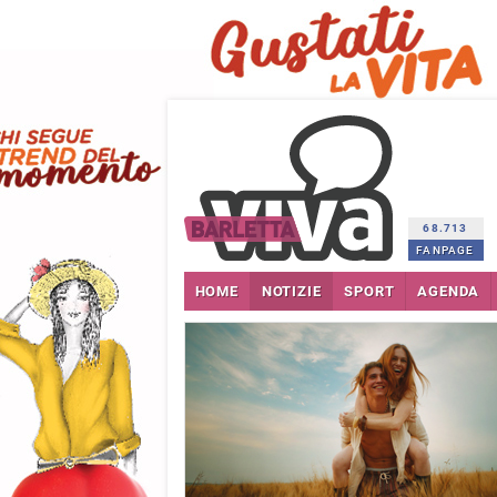
68.713
FANPAGE
HOME
NOTIZIE
SPORT
AGENDA