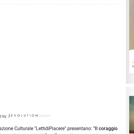
d by
ciazione Culturale "LettidiPiacere" presentano:
"Il coraggio