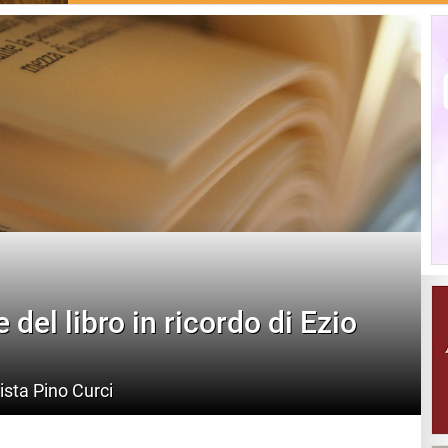
del libro in ricordo di Ezio
lista Pino Curci