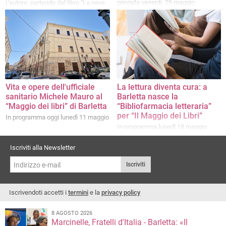
prevista venerdì, 29 maggio
L'autore, partendo dal libro "La neve
in fondo al mare" ha trattato temi
come il silenzio e l'ascolto, la paura
e la fragilità
Vita e opere dell'ufficiale
La lettura diventa cura: a
sanitario Michele Mauro al
Barletta nasce la
“Maggio dei libri” di Barletta
“Bibliofarmacia letteraria”
per “Il Maggio dei Libri”
In programma oggi lunedì 11 maggio
In programma lunedì 18 maggio
Iscriviti alla Newsletter
Iscriviti
Iscrivendoti accetti i
termini
e la
privacy policy
8 AGOSTO 2026
Marcinelle, Fratelli d'Italia - Barletta: «Il