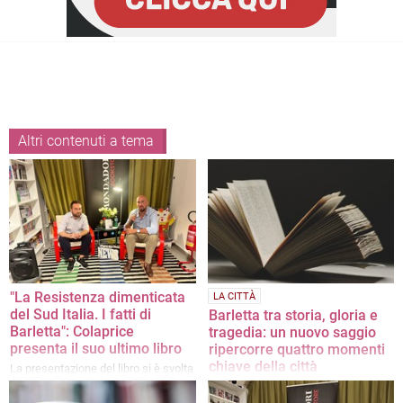
Altri contenuti a tema
"La Resistenza dimenticata
LA CITTÀ
del Sud Italia. I fatti di
Barletta tra storia, gloria e
Barletta": Colaprice
tragedia: un nuovo saggio
presenta il suo ultimo libro
ripercorre quattro momenti
chiave della città
La presentazione del libro si è svolta
martedì scorso presso la libreria
Il nuovo libro di Francesco Pinto
Mondadori
intitolato "Di Sangue e d’Oro. Quattro