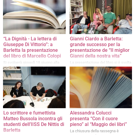
tappe nella storia di Barletta”
“La Dignità - La lettera di
Gianni Ciardo a Barletta:
Giuseppe Di Vittorio”: a
grande successo per la
Barletta la presentazione
presentazione de “Il miglior
del libro di Marcello Colopi
Gianni della nostra vita”
Si svolgerà giovedì 18 giugno alla
La presentazione del libro si è svolta
libreria Mondadori
ieri alle ore 19 presso la libreria
Mondadori di Barletta
Lo scrittore e fumettista
Alessandra Colucci
Matteo Bussola incontra gli
presenta “Con il cuore
studenti dell’IISS De Nittis di
pieno” al “Maggio dei libri”
Barletta
La chiusura della rassegna è